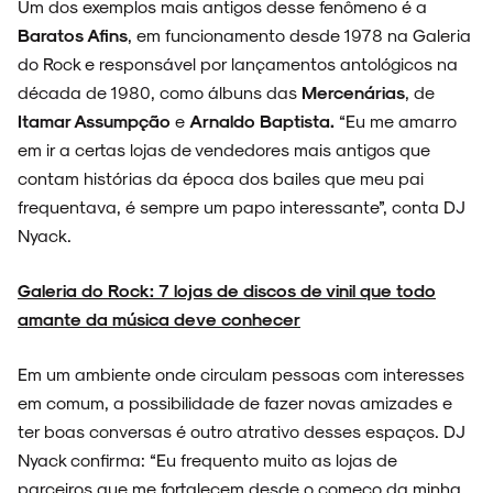
Um dos exemplos mais antigos desse fenômeno é a
Baratos Afins
, em funcionamento desde 1978 na Galeria
do Rock e responsável por lançamentos antológicos na
década de 1980, como álbuns das
Mercenárias
, de
Itamar Assumpção
e
Arnaldo Baptista.
“Eu me amarro
em ir a certas lojas de vendedores mais antigos que
contam histórias da época dos bailes que meu pai
frequentava, é sempre um papo interessante”, conta DJ
Nyack.
Galeria do Rock: 7 lojas de discos de vinil que todo
amante da música deve conhece
r
Em um ambiente onde circulam pessoas com interesses
em comum, a possibilidade de fazer novas amizades e
ter boas conversas é outro atrativo desses espaços. DJ
Nyack confirma: “Eu frequento muito as lojas de
parceiros que me fortalecem desde o começo da minha