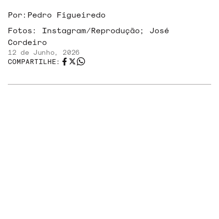
Por:
Pedro Figueiredo
Fotos:
Instagram/Reprodução; José
Cordeiro
12 de Junho, 2026
COMPARTILHE:
TAGS:
DISCOS
GALERIA
SÃO
DE
DO ROCK
PAULO
VINIL
RELACIONADOS
EM
NOTÍCIAS
VINIL
Mitos e verdades sobre limpeza de discos de
vinil