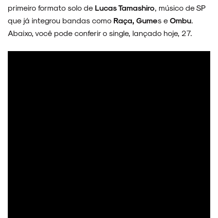
primeiro formato solo de
Lucas Tamashiro
, músico de SP
que já integrou bandas como
Raça, Gume
s e
Ombu
.
Abaixo, você pode conferir o single, lançado hoje, 27.
ARQUIVO
ENTREVISTAS
ESPECIAIS
FAIXA A FAIXA