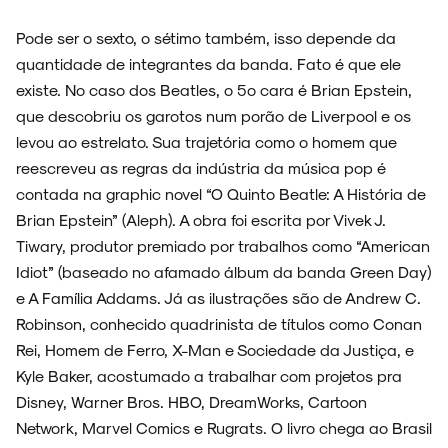
Pode ser o sexto, o sétimo também, isso depende da
quantidade de integrantes da banda. Fato é que ele
ESPECIAIS
existe. No caso dos Beatles, o 5º cara é Brian Epstein,
que descobriu os garotos num porão de Liverpool e os
levou ao estrelato. Sua trajetória como o homem que
reescreveu as regras da indústria da música pop é
FAIXA A FAIXA
contada na graphic novel “O Quinto Beatle: A História de
Brian Epstein” (Aleph). A obra foi escrita por Vivek J.
Tiwary, produtor premiado por trabalhos como “American
Idiot” (baseado no afamado álbum da banda Green Day)
NOVIDADES
e A Família Addams. Já as ilustrações são de Andrew C.
Robinson, conhecido quadrinista de títulos como Conan
Rei, Homem de Ferro, X-Man e Sociedade da Justiça, e
Kyle Baker, acostumado a trabalhar com projetos pra
NOIZE RECORD CLUB
Disney, Warner Bros. HBO, DreamWorks, Cartoon
Network, Marvel Comics e Rugrats. O livro chega ao Brasil