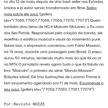
no dia 12 de maio, depois de virar best seller nos Estados
Unidos e já estar sendo transformado em filme.
Saiba
mais sobre ele aqui.
[gallery
SOBRE
ids="77066,77067,77068,77069,77070,77073"] Quem
também virou tema de HQ é Malcolm McLaren, o 5º cara
dos Sex Pistols. Responsável pela criação da banda, ele
redefiniu a estética musical e visual do movimento punk.
Sobre isso, o empresário conversou com Fabio Massari,
há 19 anos, durante uma passagem pelo Brasil. O papo
durou 50 minutos, rendendo muito mais do que foi ao ar
na MTV. O jornalista revela agora tudo o que foi falado no
livro “Malcolm”, o primeiro da série “Mondo Massari”
(Edições Ideal). Ele traz ilustrações de Luciano Thomé e
tem lançamento agendado pra 11 de maio.
Encomende o
seu aqui.
[gallery ids="77059,77060,77061,77074"]
Por:
Revista NOIZE