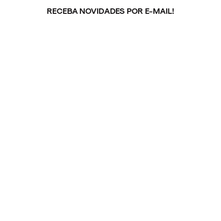
RECEBA NOVIDADES POR E-MAIL!
Inscreva-se na nossa newsletter.
ARQUIVO
ENTREVISTAS
ESPECIAIS
FAIXA
A
FAIXA
NOVIDADES
NOIZE
RECORD