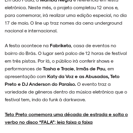
ARQUIVO
eletrônica. Neste mês, o projeto completou 12 anos e,
para comemorar, irá realizar uma edição especial, no dia
17 de maio. O line up traz nomes da cena underground
nacional e internacional.
ENTREVISTAS
A festa acontece na
Fabriketa
, casa de eventos no
bairro do Brás. O lugar será palco de 12 horas de festival
em três pistas. Por lá, o público irá conferir shows e
ESPECIAIS
performances de
Tasha e Tracie
,
Irmãs de Pau
, em
apresentação com
Katy da Voz e as Abusadas, Teto
Preto e DJ Anderson do Paraíso.
O evento traz a
variedade de gêneros dentro da música eletrônica que o
festival tem, indo do funk à darkwave.
FAIXA A FAIXA
Teto Preto comemora uma década de estrada e solta o
verbo no disco “FALA”
;
leia faixa a faixa