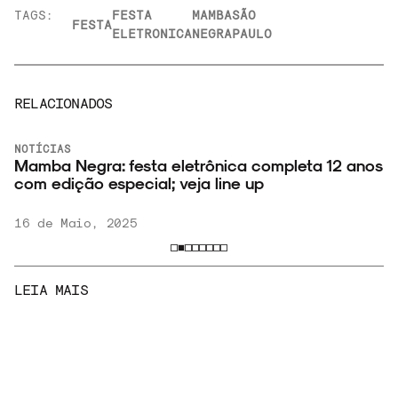
TAGS:
FESTA
MAMBA
SÃO
FESTA
ELETRONICA
NEGRA
PAULO
RELACIONADOS
NOTÍCIAS
Mamba Negra: festa eletrônica completa 12 anos
com edição especial; veja line up
16 de Maio, 2025
LEIA MAIS
SHOWS E
NOTÍCIAS
FESTIVAIS
Maria Beraldo canta David Bowie na volta dos
shows gratuitos do MASP