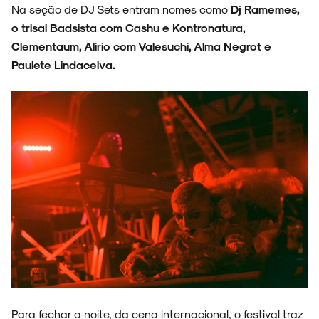
NOVIDADES
Na seção de DJ Sets entram nomes como
Dj Ramemes,
o trisal Badsista com Cashu e Kontronatura,
Clementaum, Alirio com Valesuchi, Alma Negrot e
Paulete Lindacelva.
NOIZE RECORD CLUB
SOBRE
Para fechar a noite, da cena internacional, o festival traz