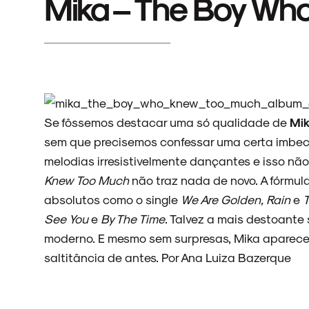
Mika – The Boy Wh
Se fôssemos destacar uma só qualidade de
Mi
sem que precisemos confessar uma certa imbecil
melodias irresistivelmente dançantes e isso nã
Knew Too Much
não traz nada de novo. A fórmu
absolutos como o single
We Are Golden, Rain
e
T
See You
e
By The Time
. Talvez a mais destoante
moderno. E mesmo sem surpresas, Mika aparece
saltitância de antes. Por Ana Luiza Bazerque