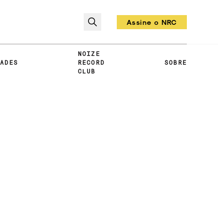
Assine o NRC
Todo mês um vinil!
NOIZE
DADES
RECORD
SOBRE
CLUB