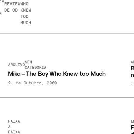
EW
REVIEW
WHO
DE CD
KNEW
M
TOO
MUCH
SEM
A
ARQUIVO
B
CATEGORIA
Mika – The Boy Who Knew too Much
n
21 de Outubro, 2009
1
FAIXA
E
F
A
FAIXA
d