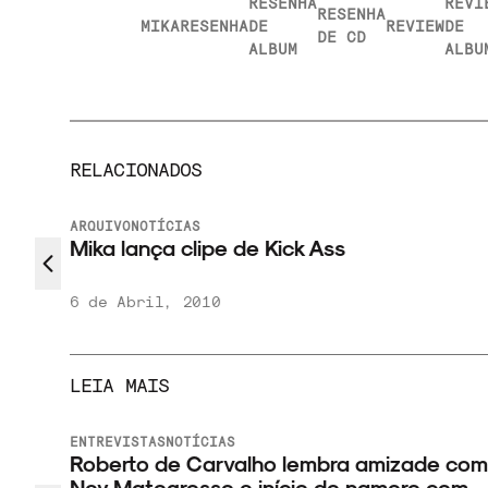
RESENHA
REVI
RESENHA
MIKA
RESENHA
DE
REVIEW
DE
DE CD
ALBUM
ALBU
RELACIONADOS
ARQUIVO
NOTÍCIAS
Mika lança clipe de Kick Ass
6 de Abril, 2010
LEIA MAIS
ENTREVISTAS
NOTÍCIAS
Roberto de Carvalho lembra amizade com
Ney Matogrosso e início do namoro com