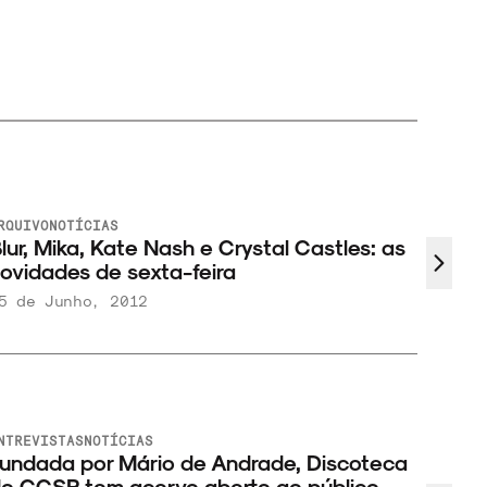
RQUIVO
NOTÍCIAS
lur, Mika, Kate Nash e Crystal Castles: as
ovidades de sexta-feira
5 de Junho, 2012
NTREVISTAS
NOTÍCIAS
undada por Mário de Andrade, Discoteca
o CCSP tem acervo aberto ao público