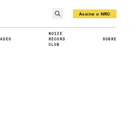
Assine o NRC
Todo mês um vinil!
NOIZE
DADES
RECORD
SOBRE
CLUB