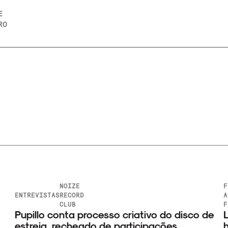
E
RO
NOIZE
F
ENTREVISTAS
RECORD
A
CLUB
F
Pupillo conta processo criativo do disco de
L
estreia, recheado de participações
h