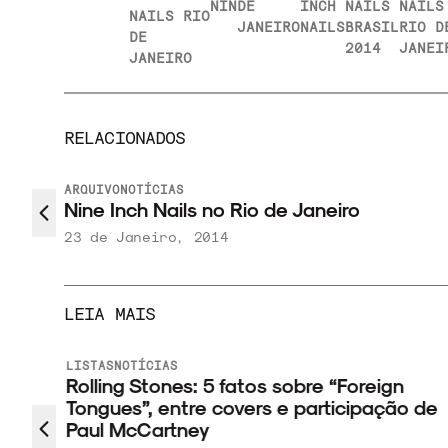
NIN
DE
INCH
NAILS
NAILS
NAILS RIO
JANEIRO
NAILS
BRASIL
RIO D
DE
2014
JANEI
JANEIRO
RELACIONADOS
ARQUIVO
NOTÍCIAS
Nine Inch Nails no Rio de Janeiro
23 de Janeiro, 2014
LEIA MAIS
LISTAS
NOTÍCIAS
Rolling Stones: 5 fatos sobre “Foreign
cos
Tongues”, entre covers e participação de
Paul McCartney