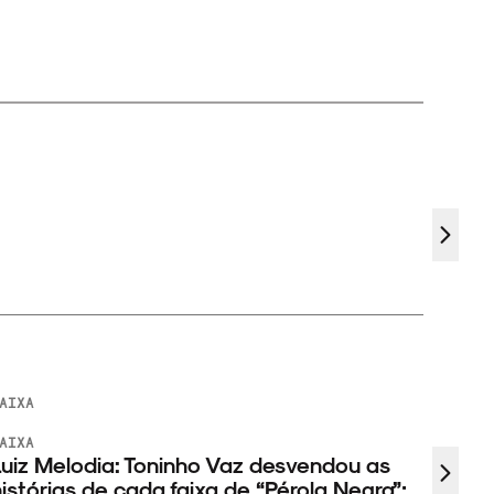
AIXA
AIXA
uiz Melodia: Toninho Vaz desvendou as
istórias de cada faixa de “Pérola Negra”;