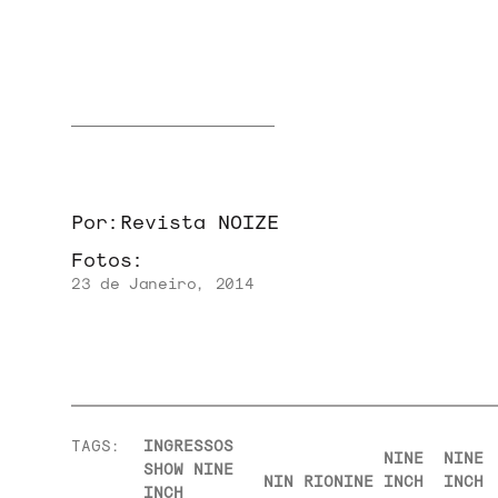
NOVIDADES
NOIZE RECORD CLUB
Por:
Revista NOIZE
Fotos:
SOBRE
23 de Janeiro, 2014
TAGS:
INGRESSOS
NINE
NINE
SHOW NINE
NIN RIO
NINE
INCH
INCH
INCH