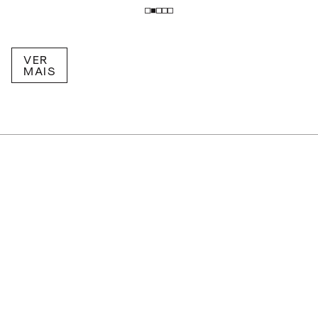
VER
MAIS
RECEBA NOVIDADES POR E-MAIL!
Inscreva-se na nossa newsletter.