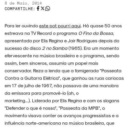
8 de Maio, 2014
COMPARTILHE:
ENTREVISTAS
Para ler ouvindo
este pot pourri aqui
. Há quase 50 anos
estreava na TV Record o programa
O Fino da Bossa
,
apresentado por Elis Regina e Jair Rodrigues depois do
ESPECIAIS
sucesso do disco
2 no Samba
(1965). Era um momento
efervescente na música brasileira e o programa, sendo
assim, bem sinceros, assumia um papel mais
conservador. Reza a lenda que a famigerada "Passeata
FAIXA A FAIXA
Contra a Guitarra Elétrica", que ganhou as ruas cariocas
em 17 de julho de 1967, não passava de uma manobra
da emissora para promovê-lo (ah, o
marketing...). Liderada por Elis Regina e com os slogans
NOVIDADES
"Defender o que é nosso", "Passeata da MPB", o
movimento visava conter os avanços progressistas e a
influência norte-americana na música brasileira, que