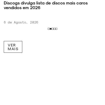
Discogs divulga lista de discos mais caros
vendidos em 2026
v
6 de Agosto, 2026
VER
MAIS
RECEBA NOVIDADES POR E-MAIL!
Inscreva-se na nossa newsletter.