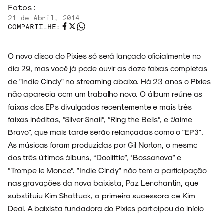
Fotos:
21 de Abril, 2014
COMPARTILHE:
ENTREVISTAS
O novo disco do Pixies só será lançado oficialmente no
dia 29, mas você já pode ouvir as doze faixas completas
de "Indie Cindy" no streaming abaixo. Há 23 anos o Pixies
não aparecia com um trabalho novo. O álbum reúne as
ESPECIAIS
faixas dos EPs divulgados recentemente e mais três
faixas inéditas, “Silver Snail”, “Ring the Bells”, e “Jaime
Bravo”, que mais tarde serão relançadas como o "EP3".
As músicas foram produzidas por Gil Norton, o mesmo
FAIXA A FAIXA
dos três últimos álbuns, “Doolittle”, “Bossanova” e
“Trompe le Monde”. "Indie Cindy" não tem a participação
nas gravações da nova baixista, Paz Lenchantin, que
substituiu Kim Shattuck, a primeira sucessora de Kim
NOVIDADES
Deal. A baixista fundadora do Pixies participou do início