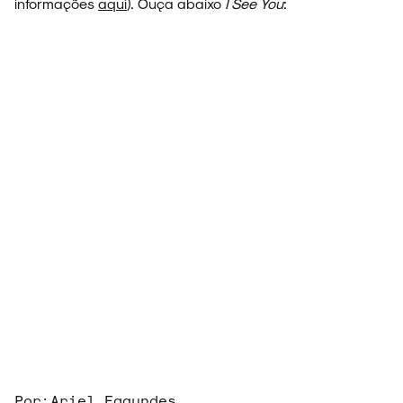
informações
aqui
). Ouça abaixo
I See You
:
SOBRE
Por:
Ariel Fagundes