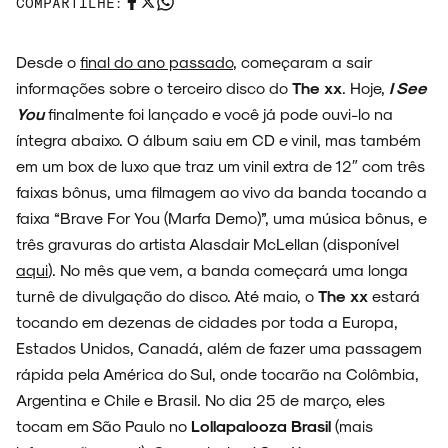
COMPARTILHE:
ESPECIAIS
Desde o
final do ano passado
, começaram a sair
informações sobre o terceiro disco do
The xx
. Hoje,
I See
You
finalmente foi lançado e você já pode ouvi-lo na
íntegra abaixo. O álbum saiu em CD e vinil, mas também
em um box de luxo que traz um vinil extra de 12″ com três
FAIXA A FAIXA
faixas bônus, uma filmagem ao vivo da banda tocando a
faixa “Brave For You (Marfa Demo)”, uma música bônus, e
três gravuras do artista Alasdair McLellan (disponível
aqui
). No mês que vem, a banda começará uma longa
NOVIDADES
turnê de divulgação do disco. Até maio, o
The xx
estará
tocando em dezenas de cidades por toda a Europa,
Estados Unidos, Canadá, além de fazer uma passagem
rápida pela América do Sul, onde tocarão na Colômbia,
NOIZE RECORD CLUB
Argentina e Chile e Brasil. No dia 25 de março, eles
tocam em São Paulo no
Lollapalooza Brasil
(mais