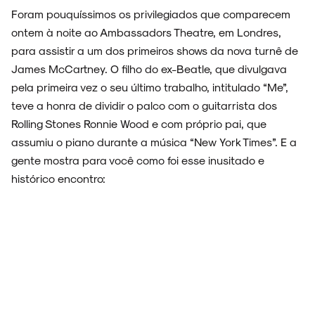
Foram pouquíssimos os privilegiados que comparecem
ontem à noite ao Ambassadors Theatre, em Londres,
para assistir a um dos primeiros shows da nova turnê de
FAIXA A FAIXA
James McCartney. O filho do ex-Beatle, que divulgava
pela primeira vez o seu último trabalho, intitulado “Me”,
teve a honra de dividir o palco com o guitarrista dos
Rolling Stones Ronnie Wood e com próprio pai, que
NOVIDADES
assumiu o piano durante a música “New York Times”. E a
gente mostra para você como foi esse inusitado e
histórico encontro:
NOIZE RECORD CLUB
SOBRE