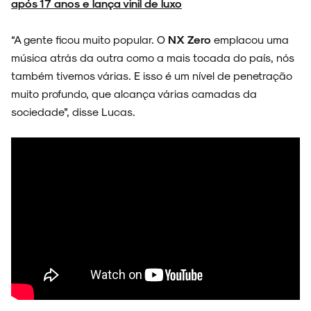
após 17 anos e lança vinil de luxo
“A gente ficou muito popular. O
NX Zero
emplacou uma
SOBRE
música atrás da outra como a mais tocada do país, nós
também tivemos várias. E isso é um nível de penetração
muito profundo, que alcança várias camadas da
sociedade”, disse Lucas.