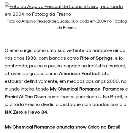
Foto do Arquivo Pessoal de Lucas, publicada em 2004 no Fotolog
ESPECIAIS
da Fresno
O emo surgiu como uma sub vertente do hardcore ainda
FAIXA A FAIXA
nos anos 1980, com bandas como
Rite of Springs
, e foi
ganhando, pouco a pouco, espaço na indústria musical,
através de grupos como
American Football
, até
estourar definitivamente, em meados dos anos 2000, no
mundo inteiro, tendo
My Chemical Romance
,
Paramore
e
NOVIDADES
Panic! At The Disco
como ícones geracionais. No Brasil, a
já citada Fresno dividiu o destaque com bandas como a
NX Zero
e
Hevo 84
.
NOIZE RECORD CLUB
My Chemical Romance anuncia show único no Brasil