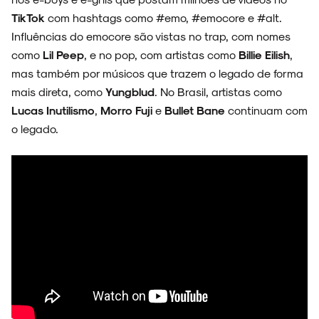
TikTok
com hashtags como #emo, #emocore e #alt.
Influências do emocore são vistas no trap, com nomes
como
Lil Peep
, e no pop, com artistas como
Billie Eilish
,
mas também por músicos que trazem o legado de forma
mais direta, como
Yungblud
. No Brasil, artistas como
Lucas Inutilismo
,
Morro Fuji
e
Bullet Bane
continuam com
o legado.