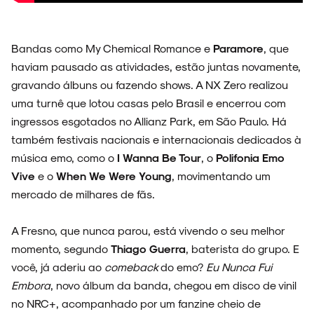
Bandas como My Chemical Romance e
Paramore
, que
haviam pausado as atividades, estão juntas novamente,
gravando álbuns ou fazendo shows. A NX Zero realizou
uma turnê que lotou casas pelo Brasil e encerrou com
ingressos esgotados no Allianz Park, em São Paulo. Há
também festivais nacionais e internacionais dedicados à
música emo, como o
I Wanna Be Tour
, o
Polifonia Emo
Vive
e o
When We Were Young
, movimentando um
mercado de milhares de fãs.
A Fresno, que nunca parou, está vivendo o seu melhor
momento, segundo
Thiago Guerra
, baterista do grupo. E
você, já aderiu ao
comeback
do emo?
Eu Nunca Fui
Embora
, novo álbum da banda, chegou em disco de vinil
no NRC+, acompanhado por um fanzine cheio de