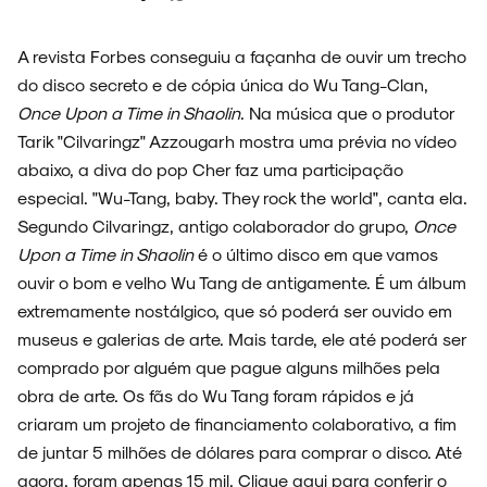
A revista Forbes conseguiu a façanha de ouvir um trecho
do disco secreto e de cópia única do Wu Tang-Clan,
ESPECIAIS
Once Upon a Time in Shaolin
. Na música que o produtor
Tarik "Cilvaringz" Azzougarh mostra uma prévia no vídeo
abaixo, a diva do pop Cher faz uma participação
especial. "Wu-Tang, baby. They rock the world", canta ela.
FAIXA A FAIXA
Segundo Cilvaringz, antigo colaborador do grupo,
Once
Upon a Time in Shaolin
é o último disco em que vamos
ouvir o bom e velho Wu Tang de antigamente. É um álbum
extremamente nostálgico, que só poderá ser ouvido em
museus e galerias de arte. Mais tarde, ele até poderá ser
NOVIDADES
comprado por alguém que pague alguns milhões pela
obra de arte. Os fãs do Wu Tang foram rápidos e já
criaram um projeto de financiamento colaborativo, a fim
de juntar 5 milhões de dólares para comprar o disco. Até
NOIZE RECORD CLUB
agora, foram apenas 15 mil.
Clique aqui para conferir o