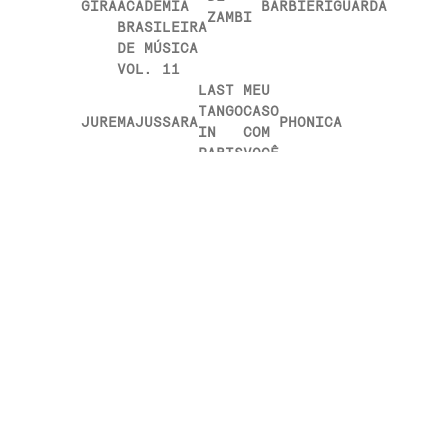
GIRA
ACADEMIA
BARBIERI
GUARDA
ZAMBI
BRASILEIRA
DE MÚSICA
VOL. 11
LAST
MEU
TANGO
CASO
JUREMA
JUSSARA
PHONICA
IN
COM
PARIS
VOCÊ
RELACIONADOS
EM
ARQUIVO
VINIL
Raridade do soul brasileiro, Trio Ternura ganha
relançamento em vinil
2 de Agosto, 2018
LEIA MAIS