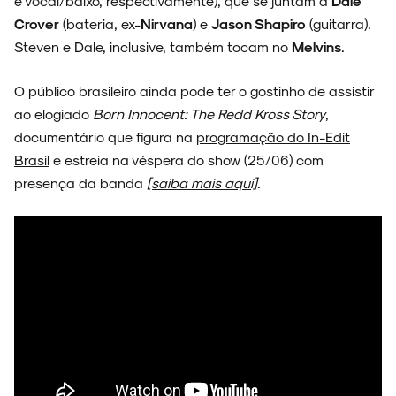
e vocal/baixo, respectivamente), que se juntam a
Dale
Crover
(bateria, ex-
Nirvana
) e
Jason Shapiro
(guitarra).
Steven e Dale, inclusive, também tocam no
Melvins
.
O público brasileiro ainda pode ter o gostinho de assistir
ao elogiado
Born Innocent: The Redd Kross Story
,
documentário que figura na
programação do In-Edit
Brasil
e estreia na véspera do show (25/06) com
presença da banda
[saiba mais aqui]
.