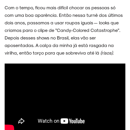
Com o tempo, ficou mais difícil chocar as pessoas só
com uma boa aparência. Então nessa turnê dos últimos
dois anos, passamos a usar roupas iguais — looks que
criamos para o clipe de "Candy-Colored Catastrophe".
Depois desses shows no Brasil, elas vão ser
aposentadas. A calça da minha já está rasgada na
virilha, então torço para que sobreviva até lá
(risos)
.