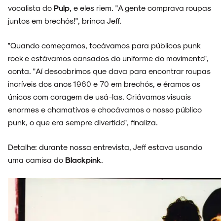
vocalista do
Pulp
, e eles riem. "A gente comprava roupas
juntos em brechós!", brinca Jeff.
ESPECIAIS
"Quando começamos, tocávamos para públicos punk
rock e estávamos cansados do uniforme do movimento",
conta. "Aí descobrimos que dava para encontrar roupas
incríveis dos anos 1960 e 70 em brechós, e éramos os
únicos com coragem de usá-las. Criávamos visuais
FAIXA A FAIXA
enormes e chamativos e chocávamos o nosso público
punk, o que era sempre divertido", finaliza.
Detalhe: durante nossa entrevista, Jeff estava usando
NOVIDADES
uma camisa do
Blackpink
.
NOIZE RECORD CLUB