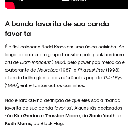
A banda favorita de sua banda
favorita
É difícil colocar o Redd Kross em uma única caixinha. Ao
longo da carreira, o grupo transitou pelo punk hardcore
cru de
Born Innocent
(1982), pelo power pop melódico e
exuberante de
Neurotica
(1987) e
Phaseshifter
(1993),
além do brilho glam e das referências pop de
Third Eye
(1990), entre tantos outros caminhos.
Não é raro ouvir a definição de que eles são a "banda
favorita de sua banda favorita". Alguns fãs declarados
são
Kim Gordon
e
Thurston Moore
, do
Sonic Youth
, e
Keith Morris
, do Black Flag.