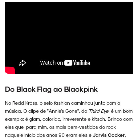
Do Black Flag ao Blackpink
ARQUIVO
No Redd Kross, o selo fashion caminhou junto com a
música. O clipe de "Annie's Gone", do
Third Eye
, é um bom
exemplo: é glam, colorido, irreverente e kitsch. Brinco com
eles que, para mim, os mais bem-vestidos do rock
ENTREVISTAS
naquele início dos anos 90 eram eles e
Jarvis Cocker
,