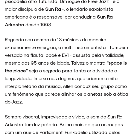
psicodelia afro-futurista. Um iogue do Free Jazz - e o
maior discípulo de
Sun Ra
-, o lendário saxofonista
americano é o responsável por conduzir a
Sun Ra
Arkestra
desde 1993.
ENTREVISTAS
Regendo seu combo de 13 músicos de maneira
extremamente enérgica, o multi-instrumentista - também
versado na flauta, oboé e EVI - assusta pela vitalidade,
mesmo aos 95 anos de idade. Talvez o mantra
"space is
ESPECIAIS
the place"
seja o segredo para tanta criatividade e
longevidade. Imerso nos dogmas que criaram o mito
interplanetário da música, Allen conduz seu grupo como
um fenômeno que parece alinhar os planetas sob a ótica
FAIXA A FAIXA
do Jazz.
Sempre visceral, improvisado e vívido, o som da Sun Ra
Arkestra tem luz própria. Brilha mais do que as roupas
NOVIDADES
com um quê de Parliament-Funkadelic utilizada pelos