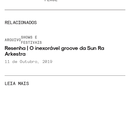
RELACIONADOS
SHOWS E
ARQUIVO
a
FESTIVAIS
Resenha | O inexorável groove da Sun Ra
Arkestra
11 de Outubro, 2019
LEIA MAIS
SHOWS E
NOTÍCIAS
FESTIVAIS
Maria Beraldo canta David Bowie na volta dos
shows gratuitos do MASP
7 de Agosto, 2026