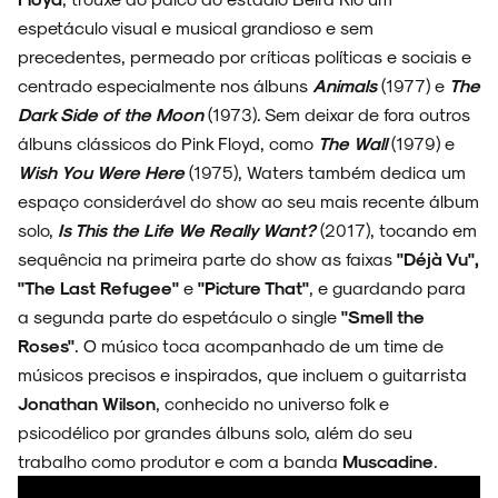
espetáculo visual e musical grandioso e sem
precedentes, permeado por críticas políticas e sociais e
centrado especialmente nos álbuns
Animals
(1977) e
The
Dark Side of the Moon
(1973). Sem deixar de fora outros
álbuns clássicos do Pink Floyd, como
The Wall
(1979) e
Wish You Were Here
(1975), Waters também dedica um
espaço considerável do show ao seu mais recente álbum
solo,
Is This the Life We Really Want?
(2017), tocando em
sequência na primeira parte do show as faixas
"Déjà Vu",
"The Last Refugee"
e
"Picture That"
, e guardando para
a segunda parte do espetáculo o single
"Smell the
Roses"
. O músico toca acompanhado de um time de
músicos precisos e inspirados, que incluem o guitarrista
Jonathan Wilson
, conhecido no universo folk e
psicodélico por grandes álbuns solo, além do seu
trabalho como produtor e com a banda
Muscadine
.