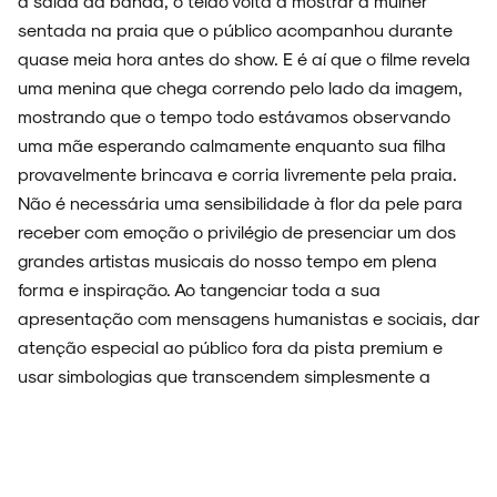
a saída da banda, o telão volta a mostrar a mulher
sentada na praia que o público acompanhou durante
quase meia hora antes do show. E é aí que o filme revela
uma menina que chega correndo pelo lado da imagem,
mostrando que o tempo todo estávamos observando
uma mãe esperando calmamente enquanto sua filha
provavelmente brincava e corria livremente pela praia.
Não é necessária uma sensibilidade à flor da pele para
receber com emoção o privilégio de presenciar um dos
grandes artistas musicais do nosso tempo em plena
forma e inspiração. Ao tangenciar toda a sua
apresentação com mensagens humanistas e sociais, dar
atenção especial ao público fora da pista premium e
usar simbologias que transcendem simplesmente a
crítica política, Waters cria um zeitgeist musical e visual
perante os nossos olhos e ouvidos. Praticamente um
mensageiro do mundo real para um povo tão preso em
um universo limitado e controlado por notícias falsas,