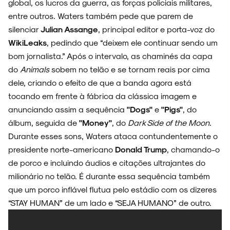
global, os lucros da guerra, as forças policiais militares,
entre outros. Waters também pede que parem de
silenciar
Julian Assange
, principal editor e porta-voz do
WikiLeaks
, pedindo que “deixem ele continuar sendo um
bom jornalista.” Após o intervalo, as chaminés da capa
do
Animals
sobem no telão e se tornam reais por cima
dele, criando o efeito de que a banda agora está
tocando em frente à fábrica da clássica imagem e
anunciando assim a sequência
"Dogs"
e
"Pigs"
, do
álbum, seguida de
"Money"
, do
Dark Side of the Moon
.
Durante esses sons, Waters ataca contundentemente o
presidente norte-americano
Donald Trump
, chamando-o
de porco e incluindo áudios e citações ultrajantes do
milionário no telão. É durante essa sequência também
que um porco inflável flutua pelo estádio com os dizeres
“STAY HUMAN” de um lado e “SEJA HUMANO” de outro.