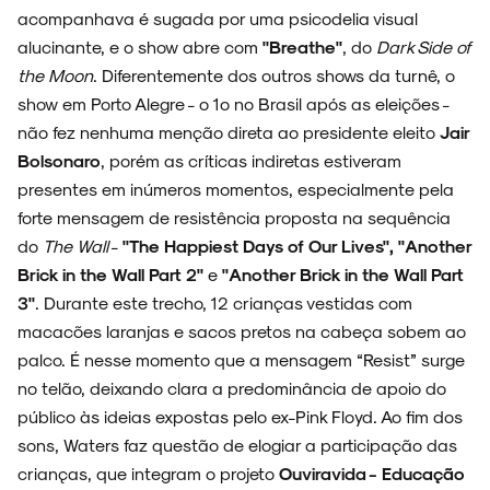
acompanhava é sugada por uma psicodelia visual
alucinante, e o show abre com
"Breathe"
, do
Dark Side of
the Moon
. Diferentemente dos outros shows da turnê, o
show em Porto Alegre - o 1º no Brasil após as eleições -
não fez nenhuma menção direta ao presidente eleito
Jair
Bolsonaro
, porém as críticas indiretas estiveram
presentes em inúmeros momentos, especialmente pela
forte mensagem de resistência proposta na sequência
do
The Wall
-
"The Happiest Days of Our Lives", "Another
Brick in the Wall Part 2"
e
"Another Brick in the Wall Part
3"
. Durante este trecho, 12 crianças vestidas com
macacões laranjas e sacos pretos na cabeça sobem ao
palco. É nesse momento que a mensagem “Resist” surge
no telão, deixando clara a predominância de apoio do
público às ideias expostas pelo ex-Pink Floyd. Ao fim dos
sons, Waters faz questão de elogiar a participação das
crianças, que integram o projeto
Ouviravida - Educação