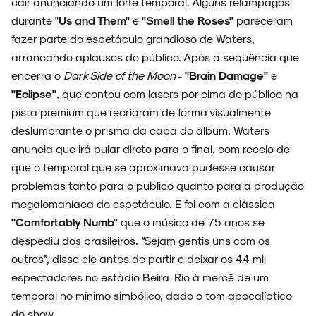
cair anunciando um forte temporal. Alguns relâmpagos
durante "
Us and Them"
e
"Smell the Roses"
pareceram
fazer parte do espetáculo grandioso de Waters,
arrancando aplausos do público. Após a sequência que
encerra o
Dark Side of the Moon
-
"Brain Damage"
e
"Eclipse"
, que contou com lasers por cima do público na
pista premium que recriaram de forma visualmente
deslumbrante o prisma da capa do álbum, Waters
anuncia que irá pular direto para o final, com receio de
que o temporal que se aproximava pudesse causar
problemas tanto para o público quanto para a produção
megalomaníaca do espetáculo. E foi com a clássica
"Comfortably Numb"
que o músico de 75 anos se
despediu dos brasileiros. “Sejam gentis uns com os
outros”, disse ele antes de partir e deixar os 44 mil
espectadores no estádio Beira-Rio à mercê de um
temporal no mínimo simbólico, dado o tom apocalíptico
do show.