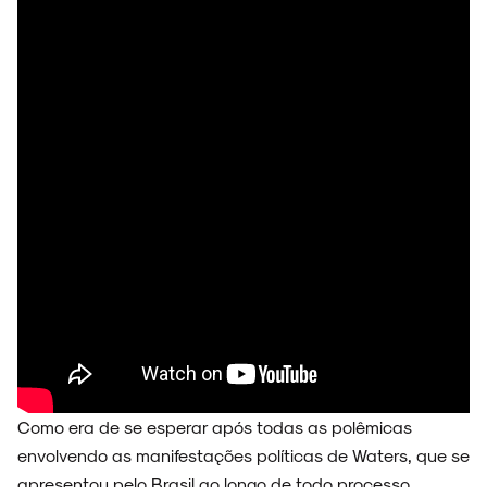
ARQUIVO
ENTREVISTAS
ESPECIAIS
FAIXA A FAIXA
Como era de se esperar após todas as polêmicas
envolvendo as manifestações políticas de Waters, que se
apresentou pelo Brasil ao longo de todo processo