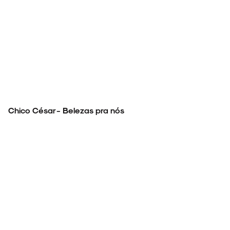
ARQUIVO
ENTREVISTAS
Chico César - Belezas pra nós
ESPECIAIS
FAIXA A FAIXA