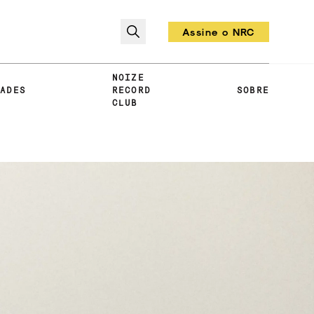
Assine o NRC
Todo mês um vinil!
NOIZE
DADES
RECORD
SOBRE
CLUB