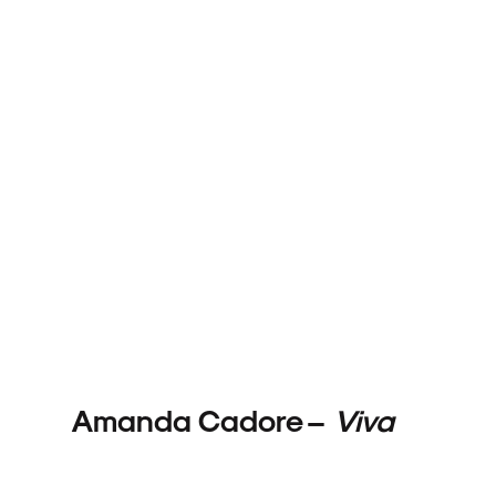
ARQUIVO
ENTREVISTAS
ESPECIAIS
Amanda Cadore –
Viva
FAIXA A FAIXA