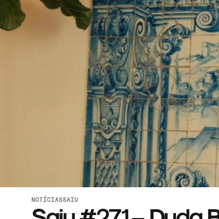
NOTÍCIAS
SAIU
Saiu #271 – Duda B