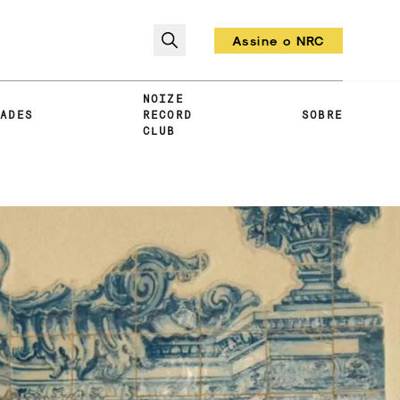
Assine o NRC
Todo mês um vinil!
NOIZE
DADES
RECORD
SOBRE
CLUB