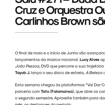
Cruz e Orquestra O
Carlinhos Brown sã
O final de maio e o início de Junho vão avança
lançamentos da música nacional.
Lucy Alves
ap
João Pessoa
, DVD que percorre a sua trajetór
Tayob J.
lança o seu disco de estreia,
A Beleza d
Esta semana chegou às plataformas “Vai Dar C
parceria com
Tato
(
Falamansa
), que abre os c
o segundo semestre. Aproveite também para dar o
mês, os destaques do período.