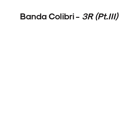
Banda Colibri -
3R (Pt.III)
ARQUIVO
ENTREVISTAS
ESPECIAIS
FAIXA A FAIXA