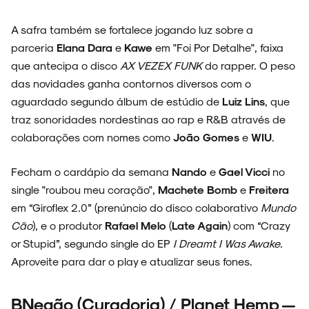
A safra também se fortalece jogando luz sobre a
parceria
Elana Dara
e
Kawe
em "Foi Por Detalhe", faixa
que antecipa o disco
AX VEZEX FUNK
do rapper. O peso
das novidades ganha contornos diversos com o
ARQUIVO
aguardado segundo álbum de estúdio de
Luiz Lins
, que
traz sonoridades nordestinas ao rap e R&B através de
colaborações com nomes como
João Gomes
e
WIU
.
ENTREVISTAS
Fecham o cardápio da semana
Nando
e
Gael Vicci
no
single "roubou meu coração",
Machete Bomb
e
Freitera
em “Giroflex 2.0” (prenúncio do disco colaborativo
Mundo
Cão
), e o produtor
Rafael Melo
(
Late Again
) com “Crazy
ESPECIAIS
or Stupid”, segundo single do EP
I Dreamt I Was Awake
.
Aproveite para dar o play e atualizar seus fones.
BNegão (Curadoria) / Planet Hemp —