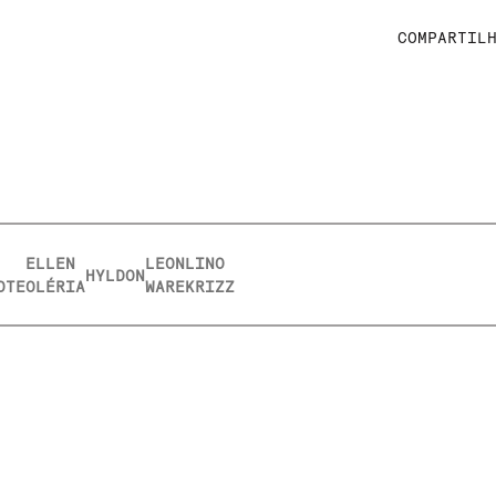
COMPARTIL
ELLEN
LEON
LINO
HYLDON
OTE
OLÉRIA
WARE
KRIZZ