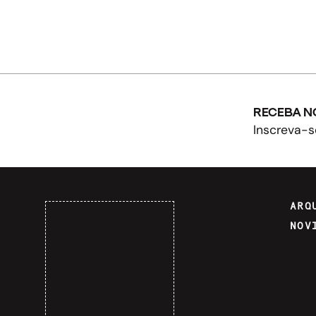
RECEBA N
Inscreva-s
ARQ
NOV