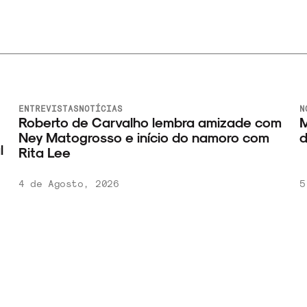
ENTREVISTAS
NOTÍCIAS
N
Roberto de Carvalho lembra amizade com
M
Ney Matogrosso e início do namoro com
d
l
Rita Lee
4 de Agosto, 2026
5