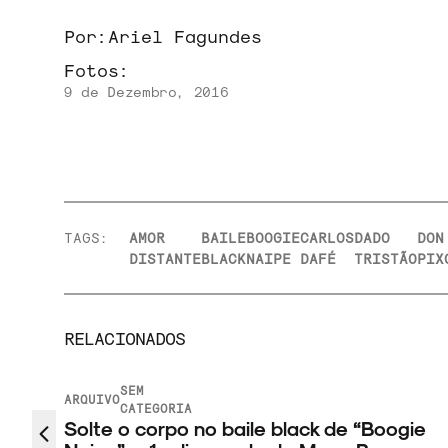
Por:
Ariel Fagundes
Fotos:
9 de Dezembro, 2016
TAGS:
AMOR
BAILE
BOOGIE
CARLOS
DADO
DON
DISTANTE
BLACK
NAIPE
DAFÉ
TRISTÃO
PIX
RELACIONADOS
SEM
ARQUIVO
CATEGORIA
Solte o corpo no baile black de “Boogie