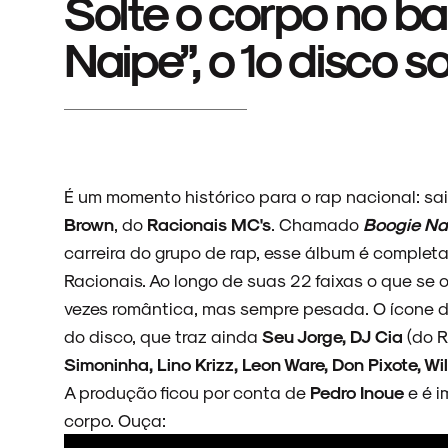
Solte o corpo no ba
Naipe”, o 1º disco 
É um momento histórico para o rap nacional: sa
Brown
, do
Racionais MC's
. Chamado
Boogie Na
carreira do grupo de rap, esse álbum é complet
Racionais. Ao longo de suas 22 faixas o que se
vezes romântica, mas sempre pesada. O ícone da
do disco, que traz ainda
Seu Jorge, DJ Cia
(do R
Simoninha, Lino Krizz, Leon Ware, Don Pixote, W
A produção ficou por conta de
Pedro Inoue
e é i
corpo. Ouça: