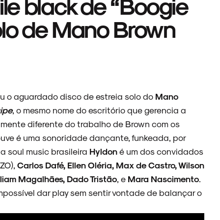
ile black de “Boogie
solo de Mano Brown
iu o aguardado disco de estreia solo do
Mano
ipe
, o mesmo nome do escritório que gerencia a
amente diferente do trabalho de Brown com os
 ouve é uma sonoridade dançante, funkeada, por
 soul music brasileira
Hyldon
é um dos convidados
ZO),
Carlos Dafé, Ellen Oléria, Max de Castro, Wilson
illiam Magalhães, Dado Tristão
, e
Mara Nascimento
.
mpossível dar play sem sentir vontade de balançar o