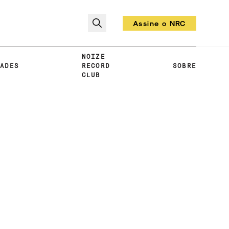
Assine o NRC
Todo mês um vinil!
NOIZE
DADES
RECORD
SOBRE
CLUB