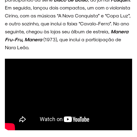
Em seguida, lançou dois compactos, um com o violonista
Cirino, com as músicas “A Nova Conquista” e “Copa Luz”,
e outro sozinho, que inclui a faixa “Cavalo-Ferro”. No ano
seguinte, chegou às lojas seu álbum de estreia,
Manera
Fru-Fru, Manera
(1973), que inclui a participação de
Nara Leão.