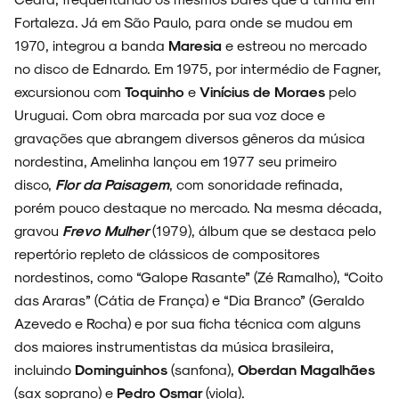
Fortaleza. Já em São Paulo, para onde se mudou em
1970, integrou a banda
Maresia
e estreou no mercado
no disco de Ednardo. Em 1975, por intermédio de Fagner,
excursionou com
Toquinho
e
Vinícius de Moraes
pelo
Uruguai. Com obra marcada por sua voz doce e
gravações que abrangem diversos gêneros da música
nordestina, Amelinha lançou em 1977 seu primeiro
disco,
Flor da Paisagem
, com sonoridade refinada,
porém pouco destaque no mercado. Na mesma década,
gravou
Frevo
Mulher
(1979), álbum que se destaca pelo
repertório repleto de clássicos de compositores
nordestinos, como “Galope Rasante” (Zé Ramalho), “Coito
das Araras” (Cátia de França) e “Dia Branco” (Geraldo
Azevedo e Rocha) e por sua ficha técnica com alguns
dos maiores instrumentistas da música brasileira,
incluindo
Dominguinhos
(sanfona),
Oberdan Magalhães
(sax soprano) e
Pedro Osmar
(viola).