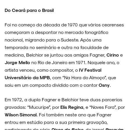
Do Ceará para o Brasil
Foi no começo da década de 1970 que vários cearenses
começaram a despontar no mercado fonográfico
nacional, migrando para o Sudeste. Após uma
temporada no seminário e outra na faculdade de
medicina, Belchior se juntou aos amigos Fagner,
Cirino
e
Jorge Mello
no Rio de Janeiro em 1971. Naquele ano, o
artista venceu, como compositor, o
IV Festival
Universitário da MPB
, com “Na Hora do Almoço”, que
saiu em um compacto dividido com o cantor
Osny
.
Em 1972, a dupla Fagner e Belchior teve duas parcerias
gravadas: “Mucuripe”, por
Elis Regina
, e “Noves Fora”, por
Wilson Simonal
. Foi também neste ano que Fagner
entrou em estúdio para a sua primeira gravação,
participando da série
Disco de Bolso
,
do jornal
Pasquim
.