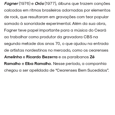
Fagner
(1976) e
Orós
(1977), álbuns que trazem canções
calcadas em ritmos brasileiros adornadas por elementos
de rock, que resultaram em gravações com teor popular
somado à sonoridade experimental. Além da sua obra,
ARQUIVO
Fagner teve papel importante para a música do Ceará
ao trabalhar como produtor da gravadora CBS na
segunda metade dos anos 70, o que ajudou na entrada
de artistas nordestinos no mercado, como os cearenses
Amelinha
e
Ricardo Bezerra
e os paraibanos
Zé
ENTREVISTAS
Ramalho
e
Elba Ramalho
. Nesse período, a companhia
chegou a ser apelidada de “Cearenses Bem Sucedidos”.
ESPECIAIS