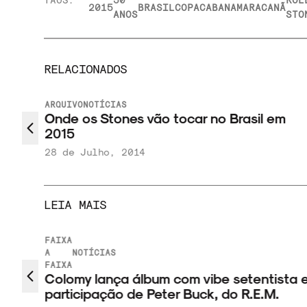
2015
BRASIL
COPACABANA
MARACANÃ
ANOS
STO
RELACIONADOS
ARQUIVO
NOTÍCIAS
5
Onde os Stones vão tocar no Brasil em
2015
28 de Julho, 2014
LEIA MAIS
FAIXA
A
NOTÍCIAS
ão
FAIXA
Colomy lança álbum com vibe setentista 
participação de Peter Buck, do R.E.M.