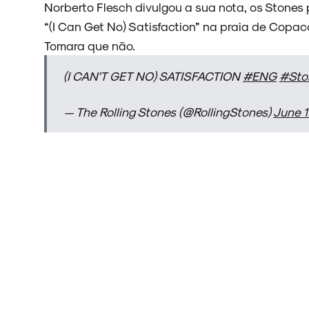
Norberto Flesch divulgou a sua nota, os Stones
“(I Can Get No) Satisfaction” na praia de Cop
Tomara que não.
ENTREVISTAS
(I CAN'T GET NO) SATISFACTION
#ENG
#Sto
— The Rolling Stones (@RollingStones)
June 1
ESPECIAIS
FAIXA A FAIXA
NOVIDADES