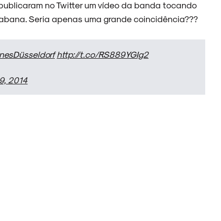
 publicaram no Twitter um vídeo da banda tocando
acabana. Seria apenas uma grande coincidência???
nesDüsseldorf
http://t.co/RS889YGIg2
9, 2014