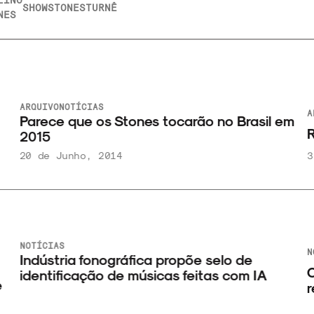
SHOW
STONES
TURNÊ
NES
ARQUIVO
NOTÍCIAS
A
Parece que os Stones tocarão no Brasil em
R
2015
20 de Junho, 2014
3
NOTÍCIAS
N
Indústria fonográfica propõe selo de
O
identificação de músicas feitas com IA
e
r