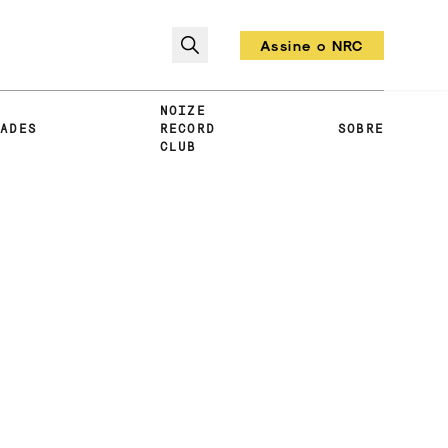
Assine o NRC
Todo mês um vinil!
NOIZE
DADES
RECORD
SOBRE
CLUB