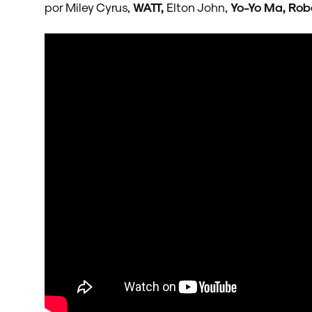
por Miley Cyrus,
WATT,
Elton John,
Yo-Yo Ma, Rober
FAIXA A FAIXA
NOVIDADES
NOIZE RECORD CLUB
SOBRE