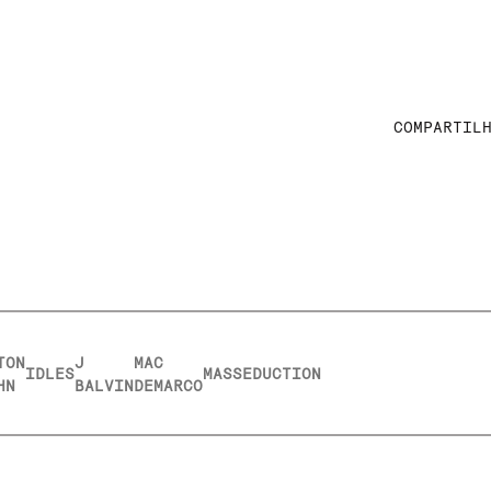
COMPARTIL
TON
J
MAC
IDLES
MASSEDUCTION
HN
BALVIN
DEMARCO