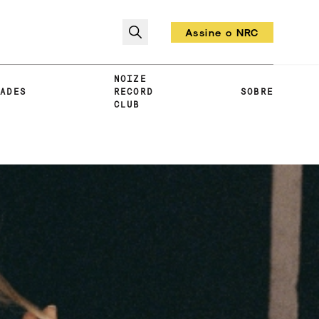
Assine o NRC
Todo mês um vinil!
NOIZE
DADES
RECORD
SOBRE
CLUB