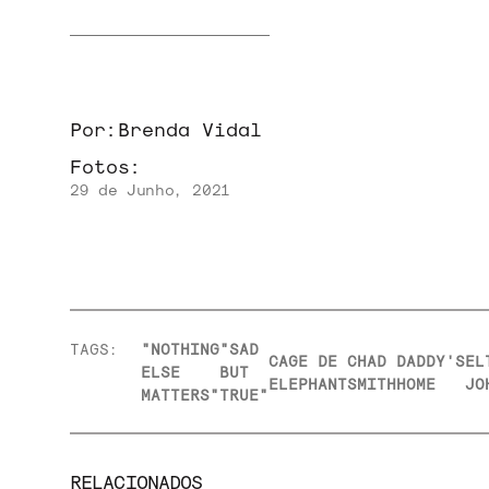
Por:
Brenda Vidal
Fotos:
29 de Junho, 2021
TAGS:
"NOTHING
"SAD
CAGE DE
CHAD
DADDY'S
EL
ELSE
BUT
ELEPHANT
SMITH
HOME
JO
MATTERS"
TRUE"
RELACIONADOS