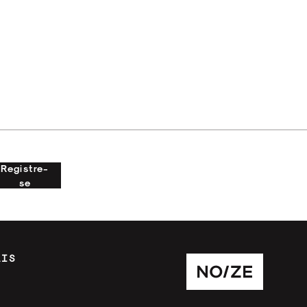
Registre-
se
AIS