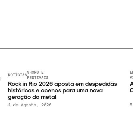
SHOWS E
E
NOTÍCIAS
a
FESTIVAIS
V
Rock in Rio 2026 aposta em despedidas
A
históricas e acenos para uma nova
C
geração do metal
4 de Agosto, 2026
5