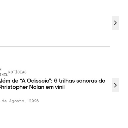
M
NOTÍCIAS
INIL
lém de “A Odisseia”: 6 trilhas sonoras do
hristopher Nolan em vinil
 de Agosto, 2026