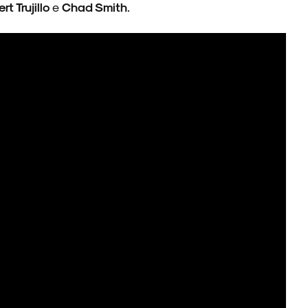
t Trujillo
e
Chad Smith
.