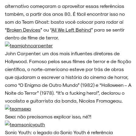
alternativo começaram a aproveitar essas referências
também, a partir dos anos 80. É fácil encontrar isso no
som do Team Ghost: basta você colocar para rodar aí
“
Broken Devices
” ou “
All We Left Behind
” para se sentir
NOVIDADES
dentro de filme de terror.
John Carpenter: um dos mais influentes diretores de
Hollywood. Famoso pelos seus filmes de terror e de ficção
NOIZE RECORD CLUB
científica, o norte-americano esteve por trás de obras
que ajudaram a escrever a história do cinema de horror,
como “O Enigma de Outro Mundo” (1982) e “Halloween – A
Noite do Terror” (1978). “It’s a fucking hero!”, declarou o
vocalista e guitarrista da banda, Nicolas Fromageau.
SOBRE
Sexo: não precisamos explicar isso, né?!
Sonic Youth: o legado do Sonic Youth é referência