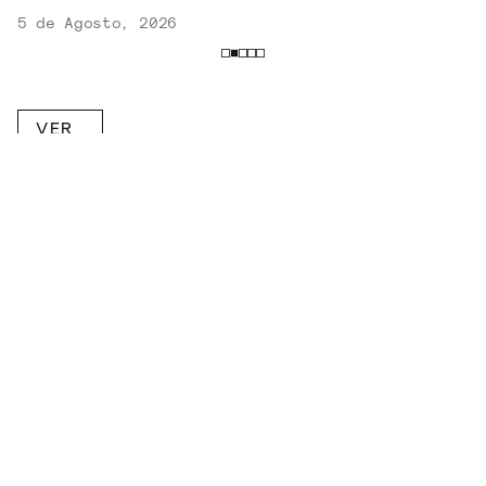
5 de Agosto, 2026
VER
MAIS
RECEBA NOVIDADES POR E-MAIL!
Inscreva-se na nossa newsletter.