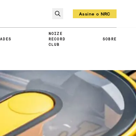
Assine o NRC
Todo mês um vinil!
NOIZE
DADES
RECORD
SOBRE
CLUB