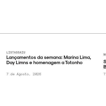
LISTAS
SAIU
N
Lançamentos da semana: Marina Lima,
S
Day Limns e homenagem a Totonho
B
7 de Agosto, 2026
7