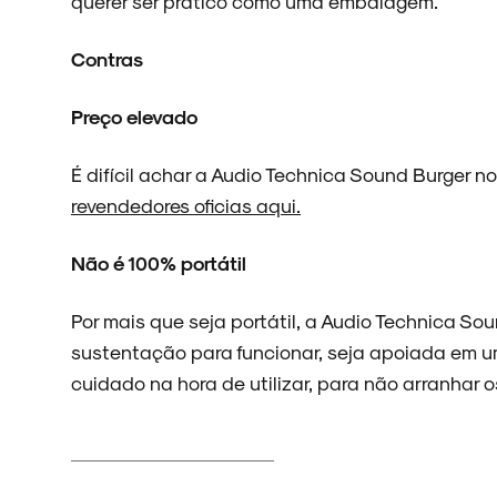
querer ser prático como uma embalagem.
NOIZE RECORD CLUB
Contras
Preço elevado
SOBRE
É difícil achar a Audio Technica Sound Burger n
revendedores oficias aqui.
Não é 100% portátil
Por mais que seja portátil, a Audio Technica So
sustentação para funcionar, seja apoiada em u
cuidado na hora de utilizar, para não arranhar os