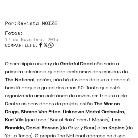
Por:
Revista NOIZE
ARQUIVO
Fotos:
17 de Novembro, 2015
COMPARTILHE:
O som hippie country do
Grateful Dead
não seria a
ENTREVISTAS
primeira referência quando lembramos das músicas do
The National
, porém, não há dúvidas de que a banda é
bem fã daquele grupo dos anos 60. Tanto que está
organizando uma coletânea de covers em tributo a ele.
ESPECIAIS
Dentre os convidados do projeto, estão
The War on
Drugs, Sharon Van Etten, Unknown Mortal Orchestra,
Kurt Vile
(que toca “Box of Rain” com J. Mascis),
Lee
Ranaldo, Daniel Rossen
(do Grizzly Bear) e
Ira Kaplan
(do
FAIXA A FAIXA
Yo La Tengo). O próprio The National aparece no disco