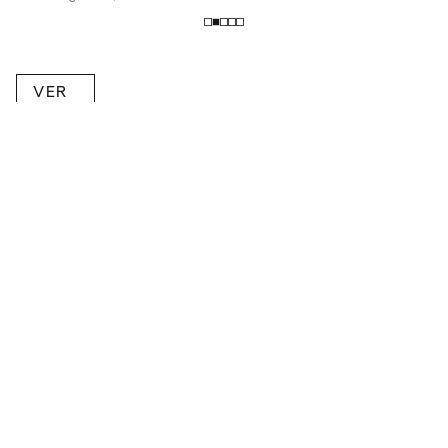
VER
MAIS
RECEBA NOVIDADES POR E-MAIL!
Inscreva-se na nossa newsletter.