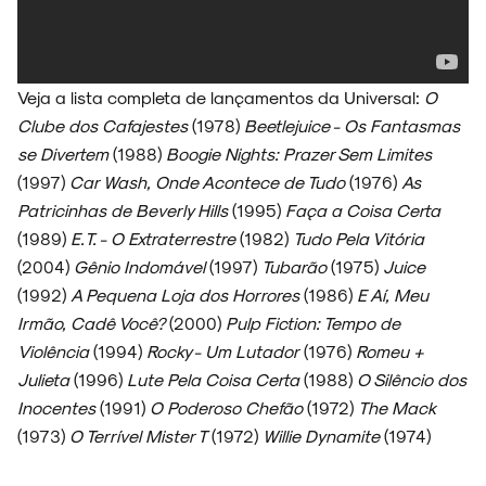
Veja a lista completa de lançamentos da Universal:
O
Clube dos Cafajestes
(1978)
Beetlejuice - Os Fantasmas
se Divertem
(1988)
Boogie Nights: Prazer Sem Limites
(1997)
Car Wash, Onde Acontece de Tudo
(1976)
As
Patricinhas de Beverly Hills
(1995)
Faça a Coisa Certa
(1989)
E.T. - O Extraterrestre
(1982)
Tudo Pela Vitória
(2004)
Gênio Indomável
(1997)
Tubarão
(1975)
Juice
(1992)
A Pequena Loja dos Horrores
(1986)
E Aí, Meu
Irmão, Cadê Você?
(2000)
Pulp Fiction: Tempo de
Violência
(1994)
Rocky - Um Lutador
(1976)
Romeu +
Julieta
(1996)
Lute Pela Coisa Certa
(1988)
O Silêncio dos
Inocentes
(1991)
O Poderoso Chefão
(1972)
The Mack
(1973)
O Terrível Mister T
(1972)
Willie Dynamite
(1974)