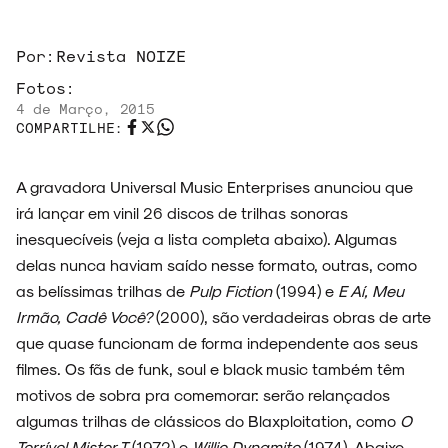
Por:
Revista NOIZE
Fotos:
4 de Março, 2015
COMPARTILHE:
A gravadora Universal Music Enterprises anunciou que
irá lançar em vinil 26 discos de trilhas sonoras
inesquecíveis (veja a lista completa abaixo). Algumas
delas nunca haviam saído nesse formato, outras, como
as belíssimas trilhas de
Pulp Fiction
(1994) e
E Aí, Meu
Irmão, Cadê Você?
(2000), são verdadeiras obras de arte
ARQUIVO
que quase funcionam de forma independente aos seus
filmes. Os fãs de funk, soul e black music também têm
motivos de sobra pra comemorar: serão relançados
algumas trilhas de clássicos do Blaxploitation, como
O
ENTREVISTAS
Terrível Mister T
(1972) e
Willie Dynamite
(1974). Abaixo