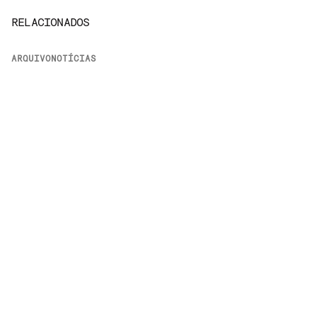
RELACIONADOS
ARQUIVO
NOTÍCIAS
As trilhas de Pulp Fiction, O Poderoso Chefão e
outros 24 clássicos vão sair em vinil
4 de Março, 2015
LEIA MAIS
EM
NOTÍCIAS
VINIL
Conheça a Petróleo Music, loja de discos na
Nova Barão comandada por Nyack e Eduardo
Brechó
30 de Julho, 2026