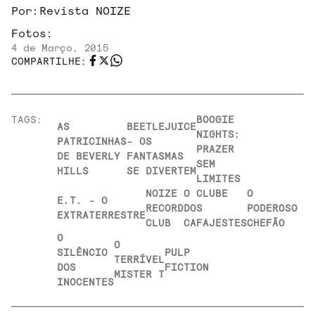
Por:
Revista NOIZE
Fotos:
4 de Março, 2015
COMPARTILHE:
TAGS:
BOOGIE
AS
BEETLEJUICE
NIGHTS:
PATRICINHAS
- OS
PRAZER
DE BEVERLY
FANTASMAS
SEM
HILLS
SE DIVERTEM
LIMITES
NOIZE
O CLUBE
O
E.T. - O
RECORD
DOS
PODEROSO
EXTRATERRESTRE
CLUB
CAFAJESTES
CHEFÃO
O
O
SILÊNCIO
PULP
TERRÍVEL
DOS
FICTION
MISTER T
INOCENTES