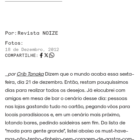
Por:
Revista NOIZE
Fotos:
18 de Dezembro, 2012
COMPARTILHE:
ARQUIVO
_por
Crib Tanaka
Dizem que o mundo acaba essa sexta-
feira, dia 21 de dezembro. Então, restam pouquíssimos
dias para realizar todos os desejos. Já elocubrei com
amigos em mesa de bar o cenário desse dia: pessoas
ENTREVISTAS
nas lojas gastando tudo no cartão, pegando vôos para
locais paradísiacos e, em um cenário mais próximo,
lotando bares, pedindo saideiras sem fim. Da lista de
“moda para gente grande”, listei abaixo os must-have-
ESPECIAIS
mas-não-tenho-dinheiro-nem-coragem-de-gastar-com-