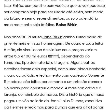
isso. Então, compartilho com vocês o que talvez pudesse
ser comprado hoje para ser usado até sexta, sem medo
da fatura e sem arrependimentos, caso o calendário
FAIXA A FAIXA
maia realmente seja fatídico.
Bolsa Birkin
Nos anos 80, a musa
Jane Birkin
ganhou uma bolsa da
grife Hermés em sua homenagem. De couro e toda feita
NOVIDADES
à mão, ela virou ícone de status: seus preços variam
entre 5,5 e 100 mil euros (!!!???), dependendo do
tamanho, tipo de material e tiragem. Alguns outros
detalhes fazem dela especial, como uma placa banhada
a ouro ou paládio e fechamento com cadeado. Somente
NOIZE RECORD CLUB
5 modelos são feitos por semana e um artesão demora
25 horas para construir o modelo. A mais cobiçada é a
laranja, cor-símbolo da marca. Diz a história que a musa
pegou um vôo ao lado de Jean-Loius Dumas, executivo
SOBRE
da Hermés e reclamou para Dumas que era difícil achar