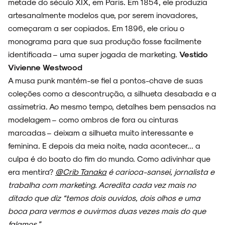
metade do século XIX, em Paris. Em 1854, ele produzia
artesanalmente modelos que, por serem inovadores,
começaram a ser copiados. Em 1896, ele criou o
monograma para que sua produção fosse facilmente
identificada – uma super jogada de marketing.
Vestido
Vivienne Westwood
A musa punk mantém-se fiel a pontos-chave de suas
coleções como a descontrução, a silhueta desabada e a
assimetria. Ao mesmo tempo, detalhes bem pensados na
modelagem – como ombros de fora ou cinturas
marcadas – deixam a silhueta muito interessante e
feminina. E depois da meia noite, nada acontecer... a
culpa é do boato do fim do mundo. Como adivinhar que
era mentira?
@Crib Tanaka
é carioca-sansei, jornalista e
trabalha com marketing. Acredita cada vez mais no
ditado que diz “temos dois ouvidos, dois olhos e uma
boca para vermos e ouvirmos duas vezes mais do que
falamos.”