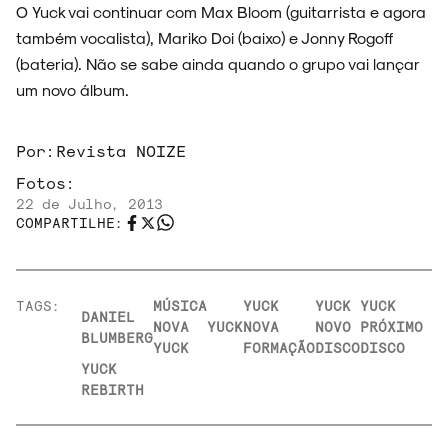
O Yuck vai continuar com Max Bloom (guitarrista e agora
também vocalista), Mariko Doi (baixo) e Jonny Rogoff
(bateria). Não se sabe ainda quando o grupo vai lançar
um novo álbum.
Por:
Revista NOIZE
Fotos:
22 de Julho, 2013
COMPARTILHE:
TAGS:
MÚSICA
YUCK
YUCK
YUCK
DANIEL
NOVA
YUCK
NOVA
NOVO
PRÓXIMO
BLUMBERG
YUCK
FORMAÇÃO
DISCO
DISCO
YUCK
REBIRTH