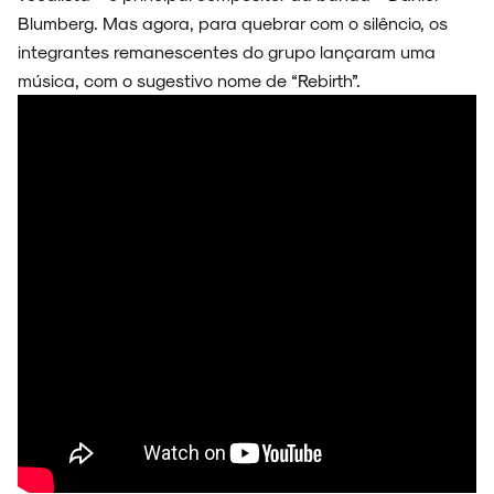
Blumberg. Mas agora, para quebrar com o silêncio, os
integrantes remanescentes do grupo lançaram uma
FAIXA A FAIXA
música, com o sugestivo nome de “Rebirth”.
NOVIDADES
NOIZE RECORD CLUB
SOBRE