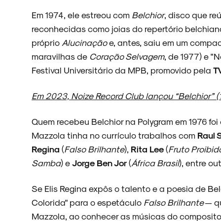
Em 1974, ele estreou com
Belchior
, disco que r
reconhecidas como joias do repertório belchiano
próprio
Alucinação
e, antes, saiu em um compac
maravilhas de
Coração Selvagem
, de 1977) e "
Festival Universitário da MPB, promovido pela
T
Em 2023, Noize Record Club lançou “Belchior” (1
Quem recebeu Belchior na Polygram em 1976 foi
Mazzola tinha no currículo trabalhos com
Raul 
Regina
(
Falso Brilhante
),
Rita Lee
(
Fruto Proibid
Samba
) e
Jorge Ben Jor
(
África Brasil
), entre out
Se Elis Regina expôs o talento e a poesia de Be
Colorida" para o espetáculo
Falso Brilhante
— qu
Mazzola, ao conhecer as músicas do compositor