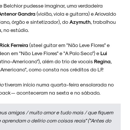
e Belchior pudesse imaginar, uma verdadeira
Antenor Gandra
(violão, viola e guitarra) e Ariovaldo
iano, órgão e sintetizador), do
Azymuth
, trabalhou
, no estúdio.
Rick Ferreira
(steel guitar em "Não Leve Flores" e
eon em "Não Leve Flores" e "A Palo Seco") e
Lui
tino-Americano"), além do trio de vocais
Regina
,
mericano", como consta nos créditos do LP.
ão
tiveram início numa quarta-feira ensolarada no
ayback — aconteceram na sexta e no sábado.
meus amigos / muito amor e tudo mais / que fiquem
 aprendam o delírio com coisas reais"
("Antes do