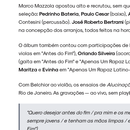
Marco Mazzola apostou alto e recrutou, sem qu
seleção:
Pedrinho Bateria
,
Paulo Cesar
(baixo),
Contesini (percussão).
José Roberto Bertrami
(p
na concepção dos arranjos, todos feitos na hora
O álbum também contou com participações de
violas em "Antes do Fim"),
Orlando Silveira
(acord
(gaita em "Antes do Fim" e "Apenas Um Rapaz La
Maritza
e
Evinha
em "Apenas Um Rapaz Latino-A
Com Belchior ao violão, os ensaios de
Alucinaç
Rio de Janeiro. As gravações — ao vivo, sem pl
"Quero desejar antes do fim / pra mim e os 
sempre jovens / e tenham as mãos limpas / e
Fim")