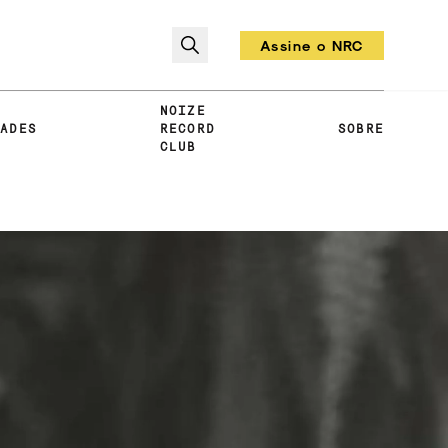
Assine o NRC
Todo mês um vinil!
NOIZE
DADES
RECORD
SOBRE
CLUB