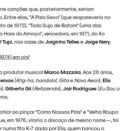
eúne canções que, posteriormente, seriam
. Entre elas, "A Palo Seco" (que reapareceria no
to de 1973), "Todo Sujo de Batom" (uma das
Na Hora do Almoço", vencedora, em 1971, do 4º
V Tupi
, nas vozes de
Jorginho Telles
e
Jorge Nery
.
974) em vinil
 o produtor musical
Marco Mazzola
. Aos 26 anos,
Seixas
(
Krig-ha, bandolo!
,
Gita
e
Novo Aeon
),
Elis
o
),
Gilberto Gil
(
Refazenda
),
Jair Rodrigues
(
Eu Sou o
ros.
lchior ao pinçar "Como Nossos Pais" e "Velha Roupa
e, em 1976, viraria o discaço de mesmo nome —, foi
 numa fita K-7 dada por Elis, quem bancou o