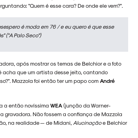
rguntando: "Quem é esse cara? De onde ele vem?".
esespero é moda em 76 / e eu quero é que esse
s"
("A Palo Seco")
adora, após mostrar os temas de Belchior e a foto
 acha que um artista desse jeito, cantando
so?". Mazzola foi então ter um papo com
André
ra a então novíssima
WEA
(junção da Warner-
 da gravadora. Não fossem a confiança de Mazzola
ção, na realidade — de Midani,
Alucinação
e Belchior