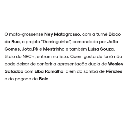
ESPECIAIS
O mato-grossense
Ney Matogrosso
, com a turnê
Bloco
da Rua
, o projeto “Dominguinho”, comandado por
João
Gomes, Jota.Pê
e
Mestrinho
e também
Luísa Souza
,
FAIXA A FAIXA
título do NRC+, entram na lista. Quem gosta de forró não
pode deixar de conferir a apresentação dupla de
Wesley
Safadão
com
Elba Ramalho
, além do samba de
Péricles
e do pagode de
Belo
.
NOVIDADES
NOIZE RECORD CLUB