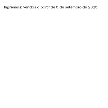
Ingressos:
vendas a partir de 5 de setembro de 2025
Por:
Vitória Prates
Fotos:
Divulgação/Isadora Arruda,
Kaio Cesar e Marcos Hermes
28 de Agosto, 2025
COMPARTILHE:
TAGS:
FESTIVAL
CAETANO
CARLINHOS
DE VERÃO
IVETE
BAHIA
VELOSO
BROWN
DE
SANGALO
SALVADOR
JOÃO
LÉO
NEY
RACHEL
TETO
GOMES
SANTANA
MATOGROSSO
REIS