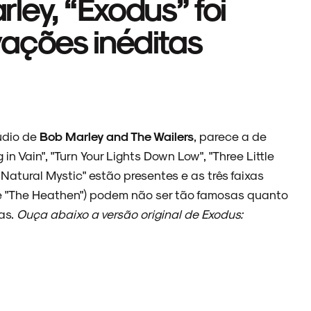
ley, “Exodus” foi
ações inéditas
údio de
Bob Marley and The Wailers
, parece a de
n Vain", "Turn Your Lights Down Low", "Three Little
"Natural Mystic" estão presentes e as três faixas
" e "The Heathen") podem não ser tão famosas quanto
as.
Ouça abaixo a versão original de Exodus: