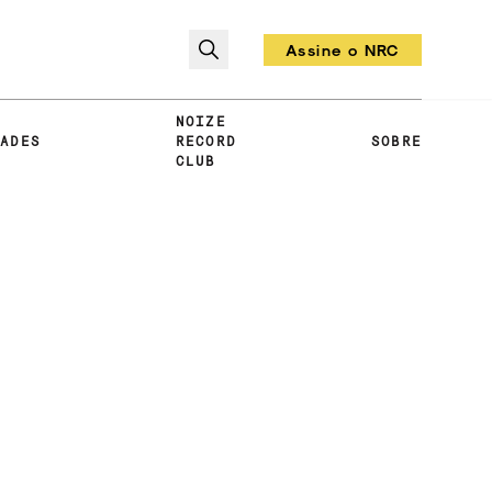
Assine o NRC
Todo mês um vinil!
NOIZE
DADES
RECORD
SOBRE
CLUB