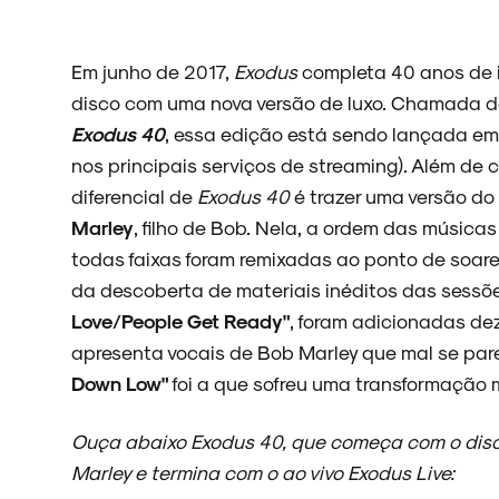
ARQUIVO
Em junho de 2017,
Exodus
completa 40 anos de i
disco com uma nova versão de luxo. Chamada 
Exodus 40
, essa edição está sendo lançada em C
nos principais serviços de streaming). Além de 
ENTREVISTAS
diferencial de
Exodus 40
é trazer uma versão do
Marley
, filho de Bob. Nela, a ordem das músicas
todas faixas foram remixadas ao ponto de soarem b
da descoberta de materiais inéditos das sessõe
ESPECIAIS
Love/People Get Ready"
, foram adicionadas de
apresenta vocais de Bob Marley que mal se par
Down Low"
foi a que sofreu uma transformação m
FAIXA A FAIXA
Ouça abaixo Exodus 40, que começa com o disco
Marley e termina com o ao vivo Exodus Live: