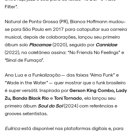
Filter”.
FAIXA A FAIXA
Natural de Ponta Grossa (PR), Bianca Hoffmann mudou-
se para São Paulo em 2017 para catapultar sua carreira
musical, depois de colaborações, lançou seu primeiro
NOVIDADES
álbum solo
Placamae
(2020), seguido por
Cannidae
(2022), na coletânea assina: “No Friends No Feelings” e
“Sinal de Fumaça”.
Ana Lua e a Funkalização — das faixas “Alma Funk” e
NOIZE RECORD CLUB
“Wade in the Water” — quer mostrar que o funk brasileiro
é super versátil. Inspirada por
Gerson King Combo, Lady
Zu, Banda Black Rio
e
Toni Tornado
, ela lançou seu
primeiro álbum
Soul do Sol
(2024) com referências e
SOBRE
grooves setentistas.
Eulírica
está disponível nas plataformas digitais e, para