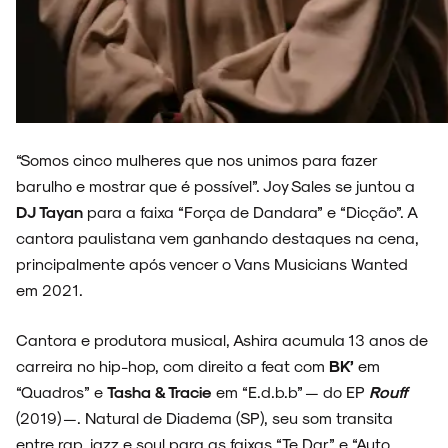
Ashira
ARQUIVO
“Somos cinco mulheres que nos unimos para fazer
barulho e mostrar que é possível”. Joy Sales se juntou a
DJ Tayan
para a faixa “Força de Dandara” e “Dicção”. A
cantora paulistana vem ganhando destaques na cena,
ENTREVISTAS
principalmente após vencer o Vans Musicians Wanted
em 2021.
Cantora e produtora musical, Ashira acumula 13 anos de
carreira no hip-hop, com direito a feat com
BK’
em
ESPECIAIS
“Quadros” e
Tasha & Tracie
em “E.d.b.b” — do EP
Rouff
(2019) —. Natural de Diadema (SP), seu som transita
entre rap, jazz e soul para as faixas “Te Dar” e “Auto