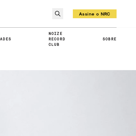
Assine o NRC
Todo mês um vinil!
NOIZE
DADES
RECORD
SOBRE
CLUB