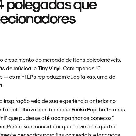
de 4 polegadas que
olecionadores
ao crescimento do mercado de itens colecionáveis,
ãs de música: o
Tiny Vinyl
. Com apenas 10
s — os mini LPs reproduzem duas faixas, uma de
a.
a inspiração veio de sua experiência anterior no
uanto trabalhava com bonecos
Funko Pop
, há 15 anos.
 vinil’ que pudesse até acompanhar os bonecos”,
n.
Porém, vale considerar que os vinis de quatro
lmente pensados para fins comerciais e lançados