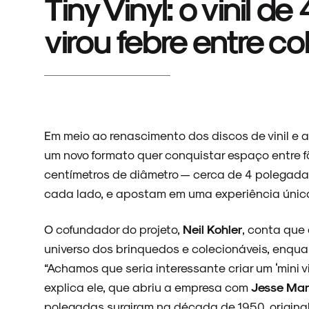
Tiny Vinyl: o vinil 
virou febre entre c
Em meio ao renascimento dos discos de vinil e 
um novo formato quer conquistar espaço entre f
centímetros de diâmetro — cerca de 4 polegada
cada lado, e apostam em uma experiência únic
O
cofundador do projeto,
Neil Kohler
, conta que 
universo dos brinquedos e colecionáveis, enq
“Achamos que seria interessante criar um ‘mini
explica ele, que abriu a empresa com
Jesse Man
polegadas surgiram na década de 1950, origina