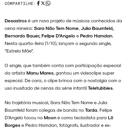
COMPARTILHE:
Desastros
é um novo projeto de músicos conhecidos da
cena mineira:
Sara Não Tem Nome
,
Julia Baumfeld,
ESPECIAIS
Bernardo Bauer, Felipe D’Angelo
e
Pedro Hamdan
.
Nesta quarta-feira (1/10), lançam o segundo single,
“Estrela Mãe”.
FAIXA A FAIXA
O single, que também conta com participação especial
da artista
Manu Mares
, ganhou um videoclipe super
especial. De cara, o clipe brinca com a nostalgia com o
uso inusitado de cenas da série infantil
Teletubbies
.
NOVIDADES
Na trajetória musical, Sara Não Tem Nome e Julia
Baumfeld foram colegas de banda no
Tarda
. Felipe
D’Angelo tocou no
Moon
e como tecladista para
Lô
Borges
e Pedro Hamdan, fotógrafo, ilustrador e ex-
NOIZE RECORD CLUB