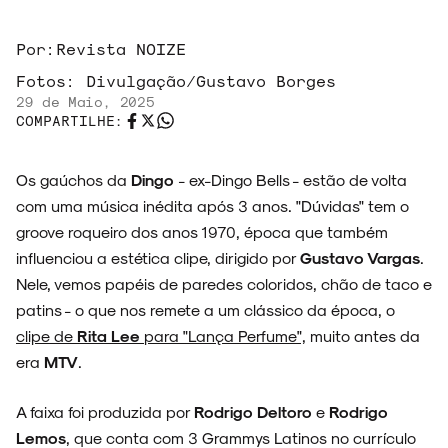
Por:
Revista NOIZE
ARQUIVO
Fotos:
Divulgação/Gustavo Borges
29 de Maio, 2025
COMPARTILHE:
ENTREVISTAS
Os gaúchos da
Dingo
- ex-Dingo Bells - estão de volta
com uma música inédita após 3 anos. "Dúvidas" tem o
groove roqueiro dos anos 1970, época que também
influenciou a estética clipe, dirigido por
Gustavo Vargas
.
ESPECIAIS
Nele, vemos papéis de paredes coloridos, chão de taco e
patins - o que nos remete a um clássico da época, o
clipe de
Rita Lee
para "Lança Perfume",
muito antes da
era
MTV
.
FAIXA A FAIXA
A faixa foi produzida por
Rodrigo Deltoro
e
Rodrigo
Lemos
, que conta com 3 Grammys Latinos no currículo