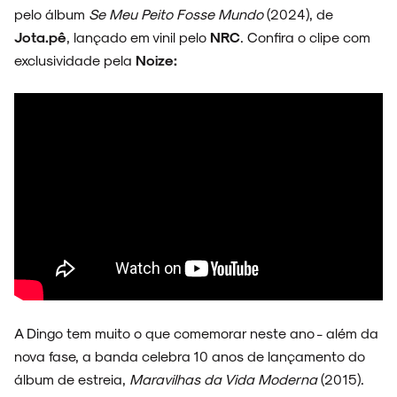
pelo álbum
Se Meu Peito Fosse Mundo
(2024), de
Jota.pê
, lançado em vinil pelo
NRC
. Confira o clipe com
NOVIDADES
exclusividade pela
Noize:
NOIZE RECORD CLUB
SOBRE
A Dingo tem muito o que comemorar neste ano - além da
nova fase, a banda celebra 10 anos de lançamento do
álbum de estreia,
Maravilhas da Vida Moderna
(2015).