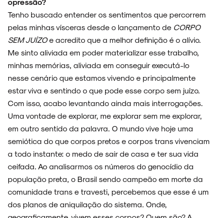
opressão?
Tenho buscado entender os sentimentos que percorrem
pelas minhas vísceras desde o lançamento de
CORPO
NOIZE RECORD CLUB
SEM JUÍZO
e acredito que a melhor definição é o alívio.
Me sinto aliviada em poder materializar esse trabalho,
minhas memórias, aliviada em conseguir executá-lo
nesse cenário que estamos vivendo e principalmente
SOBRE
estar viva e sentindo o que pode esse corpo sem juízo.
Com isso, acabo levantando ainda mais interrogações.
Uma vontade de explorar, me explorar sem me explorar,
em outro sentido da palavra. O mundo vive hoje uma
semiótica do que corpos pretos e corpos trans vivenciam
a todo instante: o medo de sair de casa e ter sua vida
ceifada. Ao analisarmos os números do genocídio da
população preta, o Brasil sendo campeão em morte da
comunidade trans e travesti, percebemos que esse é um
dos planos de aniquilação do sistema. Onde,
geograficamente, vivem esses corpos? Quem são? A