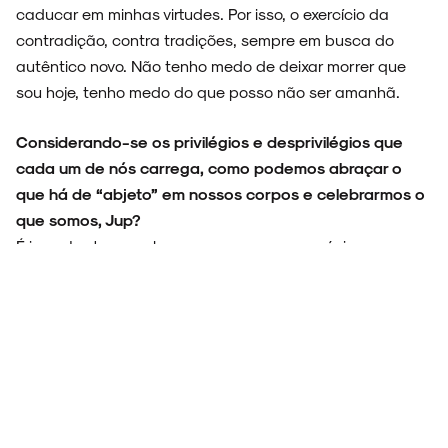
caducar em minhas virtudes. Por isso, o exercício da
contradição, contra tradições, sempre em busca do
autêntico novo. Não tenho medo de deixar morrer que
sou hoje, tenho medo do que posso não ser amanhã.
Considerando-se os privilégios e desprivilégios que
cada um de nós carrega, como podemos abraçar o
que há de “abjeto” em nossos corpos e celebrarmos o
que somos, Jup?
É importante reconhecermos que somos o único corpo
que detém as dores e delícias de ser quem se é. Me
apropriar das minhas abjeções faz com que eu encontre
forças nas minhas fragilidades. O processo é individual e
complexo, mas o nosso entorno pode facilitar em
materializar essas potências. O autoconhecimento,
dissertações biográficas, pesquisas ancestrais são
fundamentais para a celebração de meus avanços em