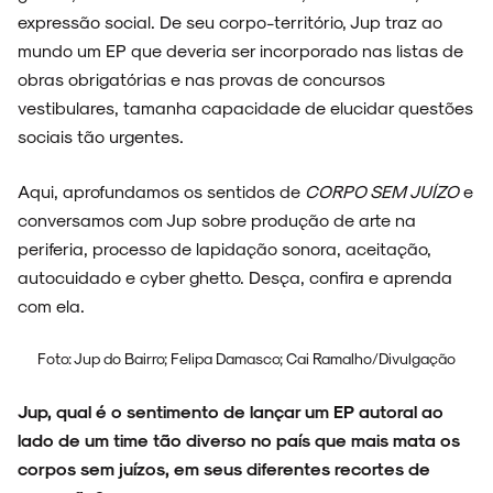
expressão social. De seu corpo-território, Jup traz ao
mundo um EP que deveria ser incorporado nas listas de
ENTREVISTAS
obras obrigatórias e nas provas de concursos
vestibulares, tamanha capacidade de elucidar questões
sociais tão urgentes.
ESPECIAIS
Aqui, aprofundamos os sentidos de
CORPO SEM JUÍZO
e
conversamos com Jup sobre produção de arte na
periferia, processo de lapidação sonora, aceitação,
autocuidado e cyber ghetto. Desça, confira e aprenda
com ela.
FAIXA A FAIXA
Foto: Jup do Bairro; Felipa Damasco; Cai Ramalho/Divulgação
Jup, qual é o sentimento de lançar um EP autoral ao
NOVIDADES
lado de um time tão diverso no país que mais mata os
corpos sem juízos, em seus diferentes recortes de