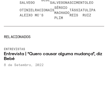
SALVEGO
SALVEGO
NASCIMENTO
LEO
SÉRGIO
OTINIEL
RACIONAIS
TÁSSIA
TULIPA
MACHADO
ALEIXO
MC'S
REIS
RUIZ
PLIM
RELACIONADOS
ENTREVISTAS
Entrevista | “Quero causar alguma mudança”, diz
Bebé
8 de Setembro, 2022
LEIA MAIS
EM
NOTÍCIAS
VINIL
Lucky Records: conheça a loja de discos de vinil