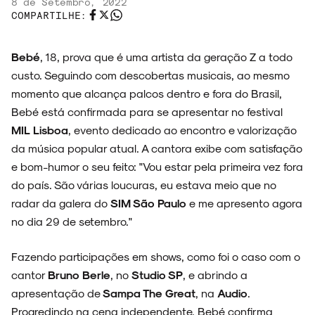
8 de Setembro, 2022
COMPARTILHE:
Bebé
, 18, prova que é uma artista da geração Z a todo
custo. Seguindo com descobertas musicais, ao mesmo
momento que alcança palcos dentro e fora do Brasil,
Bebé está confirmada para se apresentar no festival
MIL Lisboa
, evento dedicado ao encontro e valorização
ARQUIVO
da música popular atual. A cantora exibe com satisfação
e bom-humor o seu feito: "Vou estar pela primeira vez fora
do país. São várias loucuras, eu estava meio que no
radar da galera do
SIM São Paulo
e me apresento agora
ENTREVISTAS
no dia 29 de setembro."
Fazendo participações em shows, como foi o caso com o
cantor
Bruno Berle
, no
Studio SP
, e abrindo a
ESPECIAIS
apresentação de
Sampa The Great
, na
Audio
.
Progredindo na cena independente, Bebé confirma