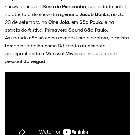
shows futuros no
Sesc
de
Piracicaba
, sua cidade natal,
na abertura do show do nigeriano
Jacob Banks
, no dia
23 de setembro, no
Cine Joia
, em
São Paulo
, e na
FAIXA A FAIXA
estreia do festival
Primavera Sound São Paulo
.
Assinando não só como compositora e cantora, a artista
também trabalha como DJ, tendo atualmente
acompanhando a
Marissol
Mwaba
e no seu projeto
NOVIDADES
pessoal
Salvegod
.
NOIZE RECORD CLUB
SOBRE