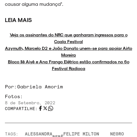
causar alguma mudança".
LEIA MAIS
Veja os assinantes do NRC que ganharam ingressos para o
Coala Festival
Azymuth, Marcelo D2 e João Donato unem-se para apoiar Airto
Moreira
Bloco Ilê Aiyê e Ana Frango Elétrico estão confirmados no 6º
Festival Radioca
Por:
Gabriela Amorim
Fotos:
8 de Setembro, 2022
COMPARTILHE:
TAGS:
ALESSANDRA
FELIPE
MILTON
NEGRO
BEBÊ