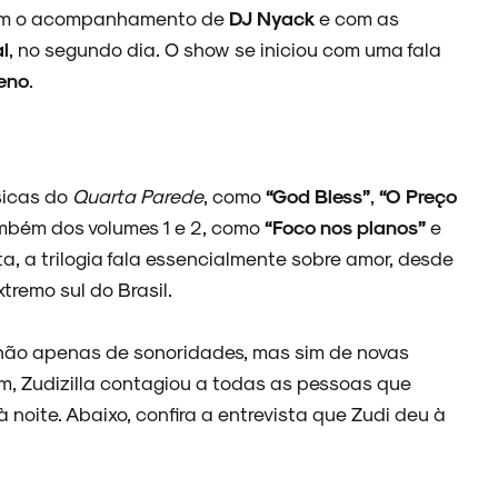
 com o acompanhamento de
DJ Nyack
e com as
al
, no segundo dia. O show se iniciou com uma fala
eno
.
sicas do
Quarta Parede
, como
“God Bless”
,
“O Preço
mbém dos volumes 1 e 2, como
“Foco nos planos”
e
a, a trilogia fala essencialmente sobre amor, desde
remo sul do Brasil.
não apenas de sonoridades, mas sim de novas
im, Zudizilla contagiou a todas as pessoas que
 noite. Abaixo, confira a entrevista que Zudi deu à