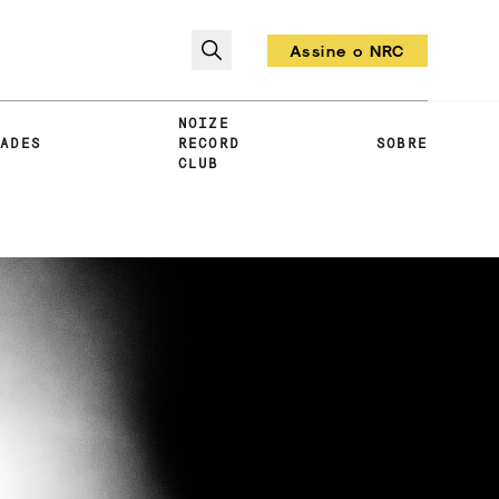
Assine o NRC
Todo mês um vinil!
NOIZE
DADES
RECORD
SOBRE
CLUB