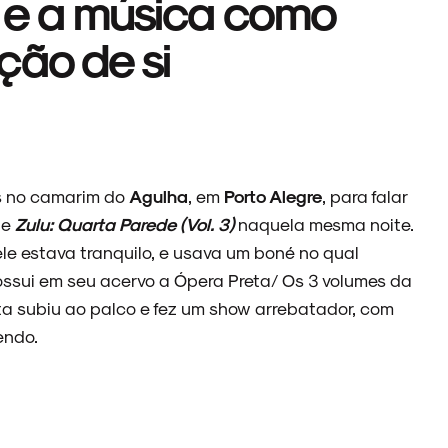
la e a música como
ção de si
s no camarim do
Agulha
, em
Porto Alegre
, para falar
de
Zulu: Quarta Parede (Vol. 3)
naquela mesma noite.
e estava tranquilo, e usava um boné no qual
ossui em seu acervo a Ópera Preta/ Os 3 volumes da
rtista subiu ao palco e fez um show arrebatador, com
vendo.