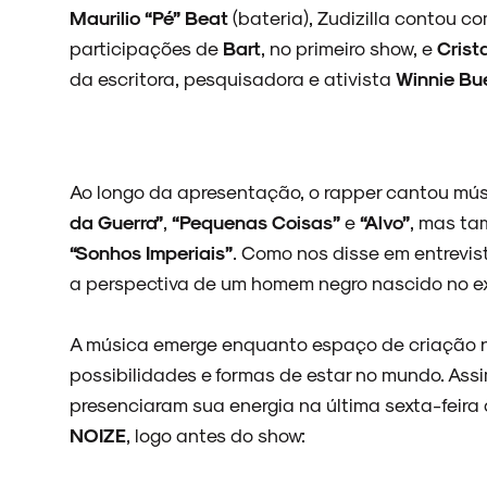
Maurilio “Pé” Beat
(bateria), Zudizilla contou
participações de
Bart
, no primeiro show,
e
Crist
da escritora, pesquisadora e ativista
Winnie Bu
Ao longo da apresentação, o rapper cantou mú
da Guerra”
,
“Pequenas Coisas”
e
“Alvo”
, mas ta
“Sonhos Imperiais”
. Como nos disse em entrevist
a perspectiva de um homem negro nascido no ext
A música emerge enquanto espaço de criação 
possibilidades e formas de estar no mundo. Ass
presenciaram sua energia na última sexta-feira à
NOIZE
, logo antes do show: