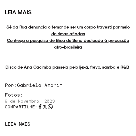
LEIA MAIS
Sé da Rua denuncia o temor de ser um corpo travesti por meio
de rimas afiadas
Conheça a pesquisa de Elisa de Sena dedicada à percussão
afro-brasileira
Disco de Ana Cacimba passeia pelo Ijexá, frevo, samba e R&B
Por:
Gabriela Amorim
Fotos:
9 de Novembro, 2023
COMPARTILHE:
LEIA MAIS