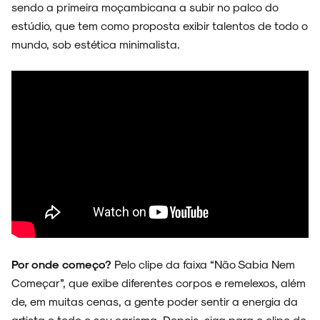
sendo a primeira moçambicana a subir no palco do
estúdio, que tem como proposta exibir talentos de todo o
NOVIDADES
mundo, sob estética minimalista.
NOIZE RECORD CLUB
SOBRE
Por onde começo?
Pelo clipe da faixa “Não Sabia Nem
Começar”, que exibe diferentes corpos e remelexos, além
de, em muitas cenas, a gente poder sentir a energia da
artista e todo o seu carisma. Depois, siga para o clipe do