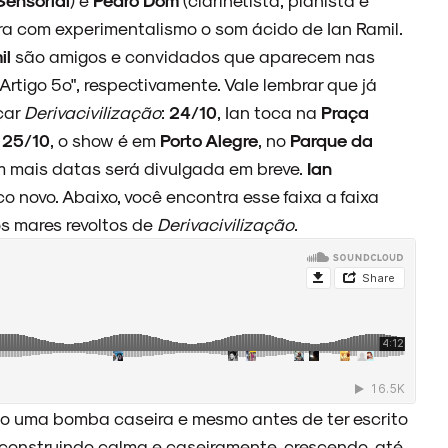
ra com experimentalismo o som ácido de Ian Ramil.
il
são amigos e convidados que aparecem nas
 "Artigo 5º", respectivamente. Vale lembrar que já
çar
Derivacivilização
:
24/10
, Ian toca na
Praça
a
25/10
, o show é em
Porto Alegre
, no
Parque da
om mais datas será divulgada em breve.
Ian
novo. Abaixo, você encontra esse faixa a faixa
s mares revoltos de
Derivacivilização
.
 uma bomba caseira e mesmo antes de ter escrito
se construindo calma e caseiramente, crescendo, até