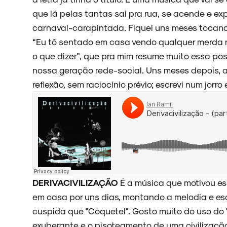
que lá pelas tantas sai pra rua, se acende e exp
ARQUIVO
carnaval-carapintada. Fiquei uns meses tocando
“Eu tô sentado em casa vendo qualquer merda 
o que dizer", que pra mim resume muito essa pos
nossa geração rede-social. Uns meses depois, a
ENTREVISTAS
reflexão, sem raciocínio prévio; escrevi num jorro
ESPECIAIS
DERIVACIVILIZAÇÃO
É a música que motivou ess
FAIXA A FAIXA
em casa por uns dias, montando a melodia e es
cuspida que "Coquetel". Gosto muito do uso do "
exuberante e o pisoteamento de uma civiliza