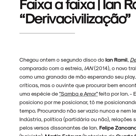
Faixa a faixa | Ian 
“Derivacivilização”
Chegou ontem o segundo disco do
Ian Ramil
,
De
comparado com a estreia,
IAN
(2014), o novo tra
como uma granada de mão esperando seu play. 
críticas, mas o ouvinte que procurar bem encont
uma espécie de
"Samba e Amor"
feita por Ian. 
posiciono por me posicionar, tô me posicionand
tempo. Procurando não ser vazio nunca e nem lev
Indústria, política (partidária ou não), relaçõe
pelos versos dissonantes de Ian.
Felipe Zancan
(baixista),
Martin Estevez
(baterista do
Quarto 