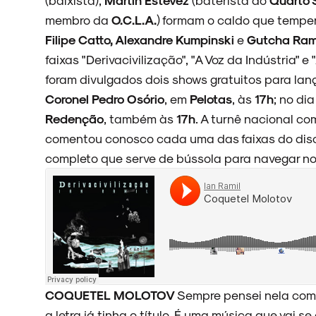
membro da
O.C.L.A.
) formam o caldo que tempe
Filipe Catto, Alexandre Kumpinski
e
Gutcha Ram
faixas "Derivacivilização", "A Voz da Indústria" e
foram divulgados dois shows gratuitos para lan
Coronel Pedro Osório
, em
Pelotas
, às
17h
; no di
Redenção
, também às
17h
. A turnê nacional c
comentou conosco cada uma das faixas do disco 
completo que serve de bússola para navegar no
COQUETEL MOLOTOV
Sempre pensei nela como
a letra já tinha o título. É uma música que vai 