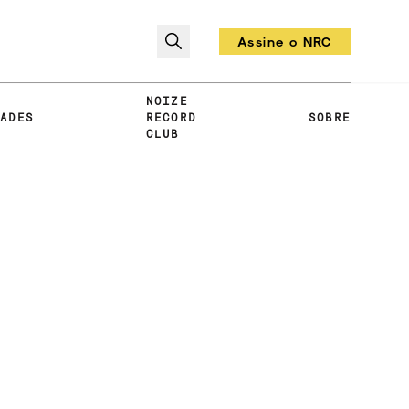
Assine o NRC
Todo mês um vinil!
NOIZE
DADES
RECORD
SOBRE
CLUB