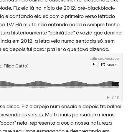
lode. Fiz ela lá no início de 2012, pré-blackblock-
 e cantando ela só com o primeiro verso letrado
na TV/ Há muito não entendo nada e sempre tenho
tura histericamente "opiniática" e vazia que domina
inda em 2012, a letra veio numa sentada só, sem
 e só depois fui parar pra ler o que tava dizendo.
e disco. Fiz o arpejo num ensaio e depois trabalhei
crevendo os versos. Muito mais pensada e menos
cocar" nela: representa a cor, a nossa natureza
ção que seguimos esmagando e desprezando em