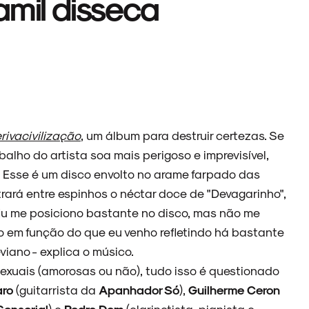
Ramil disseca
rivacivilização
, um álbum para destruir certezas. Se
balho do artista soa mais perigoso e imprevisível,
Esse é um disco envolto no arame farpado das
rará entre espinhos o néctar doce de "Devagarinho",
- Eu me posiciono bastante no disco, mas não me
o em função do que eu venho refletindo há bastante
iano - explica o músico.
s sexuais (amorosas ou não), tudo isso é questionado
aro
(guitarrista da
Apanhador Só
),
Guilherme Ceron
Sensorial
) e
Pedro Dom
(clarinetista, pianista e