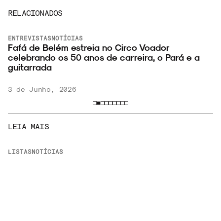
RELACIONADOS
ENTREVISTAS
NOTÍCIAS
Fafá de Belém estreia no Circo Voador
celebrando os 50 anos de carreira, o Pará e a
guitarrada
3 de Junho, 2026
LEIA MAIS
LISTAS
NOTÍCIAS
Discogs divulga lista de discos mais caros
vendidos em 2026
v
6 de Agosto, 2026