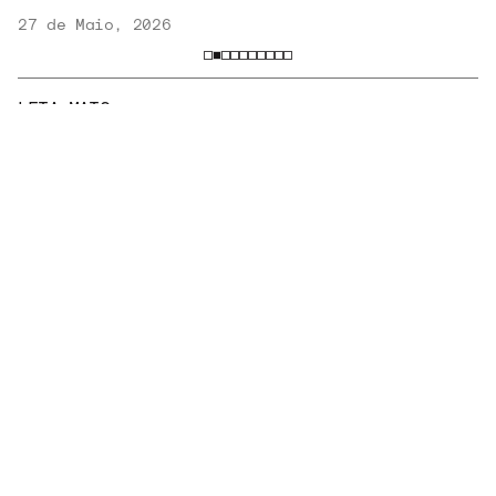
27 de Maio, 2026
LEIA MAIS
ENTREVISTAS
NOTÍCIAS
o
Fundada por Mário de Andrade, Discoteca do
CCSP tem acervo aberto ao público
4 de Agosto, 2026
VER
MAIS