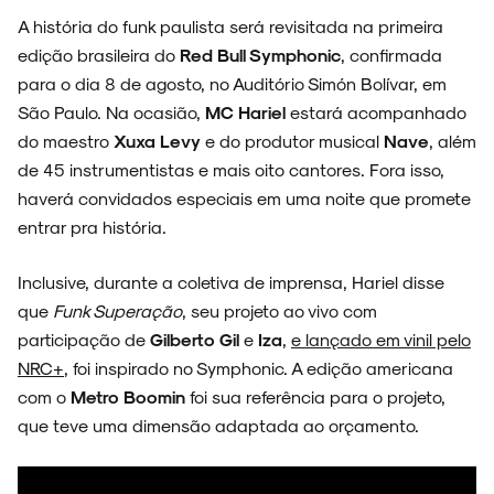
A história do funk paulista será revisitada na primeira
edição brasileira do
Red Bull Symphonic
, confirmada
para o dia 8 de agosto, no Auditório Simón Bolívar, em
ARQUIVO
São Paulo. Na ocasião,
MC Hariel
estará acompanhado
do maestro
Xuxa Levy
e do produtor musical
Nave
, além
de 45 instrumentistas e mais oito cantores. Fora isso,
haverá convidados especiais em uma noite que promete
entrar pra história.
ENTREVISTAS
Inclusive, durante a coletiva de imprensa, Hariel disse
que
Funk Superação
, seu projeto ao vivo com
participação de
Gilberto Gil
e
Iza
,
e lançado em vinil pelo
ESPECIAIS
NRC+
, foi inspirado no Symphonic. A edição americana
com o
Metro Boomin
foi sua referência para o projeto,
que teve uma dimensão adaptada ao orçamento.
FAIXA A FAIXA