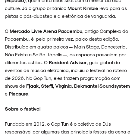
(Espacio)
, que monta seus sets com o melhor da club
culture. Já o grupo britânico
Mount Kimbie
leva para as
pistas o pós-dubstep e a eletrônica de vanguarda.
O
Mercado Livre Arena Pacaembu
, antigo Complexo do
Pacaembu, é, pela primeira vez, palco desta edição.
Distribuído em quatro palcos — Main Stage, Danceteria,
Não Existe e Salão Itápolis —, os espaços passeiam por
diferentes estilos. O
Resident Advisor
, guia global de
eventos de música eletrônica, incluiu o festival no roteiro
de 2026. No Gop Tun, eles trazem programação com
shows de
Fjaak, Steffi, Virginia, Dekmantel Soundsystem
e
Pleasure
.
Sobre o festival
Fundado em 2012, o Gop Tun é o coletivo de DJs
responsável por algumas das principais festas da cena e