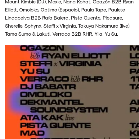
Mount Kimbie (DJ), Moxie, Nana Kohat, Ogazón B2B Ryan
Elliott, Omoloko, Optimo (Espacio), Paula Tape, Paulete
Lindacelva B2B Rafa Balera, Pista Quente, Pleasure,
Sherelle, Sphynx, Steffi x Virginia, Takuya Nakamura (live),
Tama Sumo & Lakuti, Verraco B2B RHR, Ylia, Yu Su.