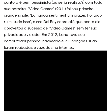
cantora é bem pessimista (ou seria realista?) com toda
sua carreira. "Video Games" (2011) foi seu primeiro
grande single. "Eu nunca senti nenhum prazer. Foi tudo
ruim, tudo isso", disse Del Rey sobre até que ponto ela
aproveitou o sucesso de "Video Games" sem ter sua
privacidade violada. Em 2012, Lana teve seu
computador pessoal hackeado e 211 canções suas
foram roubadas e vazadas na internet.