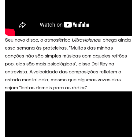
Seu novo disco, o atmosférico
Ultraviolence
, chega ainda
essa semana às prateleiras. "Muitas das minhas
canções não são simples músicas com aqueles refrões
pop, elas são mais psicológicas", disse Del Rey na
entrevista. A velocidade das composições refletem o
estado mental dela, mesmo que algumas vezes elas
sejam "lentas demais para as rádios".