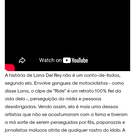
NOVIDADES
NOIZE RECORD CLUB
A história de Lana Del Rey não é um conto-de-fadas,
segundo ela. Envolve gangues de motociclistas - como
SOBRE
disse Lana, o clipe de "Ride" é um retrato 100% fiel da
vida dela -, perseguição da mídia e pessoas
desabrigadas. Vendo assim, ela é mais uma dessas
artistas que não se acostumaram com a fama e tiveram
a má sorte de serem perseguidas por fãs, paparazzis e
jornalistas malucos atrás de qualquer rastro do ídolo. A