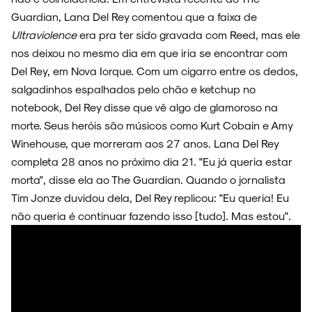
Guardian, Lana Del Rey comentou que a faixa de
Ultraviolence
era pra ter sido gravada com Reed, mas ele
ARQUIVO
nos deixou no mesmo dia em que iria se encontrar com
Del Rey, em Nova Iorque. Com um cigarro entre os dedos,
salgadinhos espalhados pelo chão e ketchup no
notebook, Del Rey disse que vê algo de glamoroso na
ENTREVISTAS
morte. Seus heróis são músicos como Kurt Cobain e Amy
Winehouse, que morreram aos 27 anos. Lana Del Rey
completa 28 anos no próximo dia 21. "Eu já queria estar
morta", disse ela ao The Guardian. Quando o jornalista
Tim Jonze duvidou dela, Del Rey replicou: "Eu queria! Eu
ESPECIAIS
não queria é continuar fazendo isso [tudo]. Mas estou".
FAIXA A FAIXA