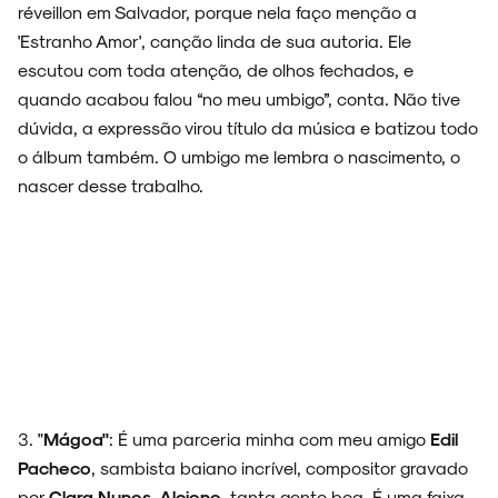
réveillon em Salvador, porque nela faço menção a
'Estranho Amor', canção linda de sua autoria. Ele
escutou com toda atenção, de olhos fechados, e
quando acabou falou “no meu umbigo”, conta. Não tive
dúvida, a expressão virou título da música e batizou todo
o álbum também. O umbigo me lembra o nascimento, o
nascer desse trabalho.
3. "
Mágoa"
: É uma parceria minha com meu amigo
Edil
Pacheco
, sambista baiano incrível, compositor gravado
por
Clara Nunes, Alcione
, tanta gente boa. É uma faixa