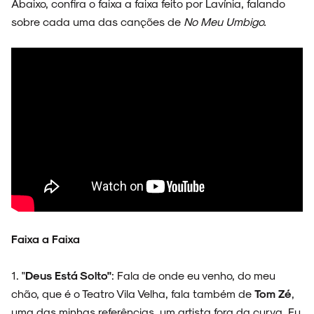
Abaixo, confira o faixa a faixa feito por Lavínia, falando
sobre cada uma das canções de
No Meu Umbigo.
NOIZE RECORD CLUB
SOBRE
Faixa a Faixa
1. "
Deus Está Solto"
: Fala de onde eu venho, do meu
chão, que é o Teatro Vila Velha, fala também de
Tom Zé
,
uma das minhas referências, um artista fora da curva. Eu