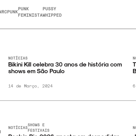
PUNK
PUSSY
NRC
PUNK
FEMINISTA
WHIPPED
NOTÍCIAS
N
Bikini Kill celebra 30 anos de história com
T
shows em São Paulo
B
14 de Março, 2024
6
SHOWS E
NOTÍCIAS
N
a
FESTIVAIS