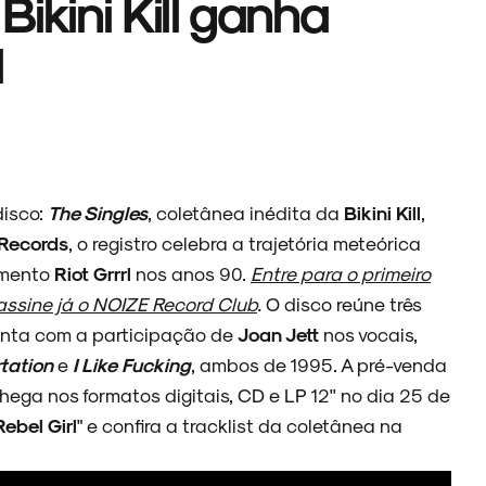
ikini Kill ganha
l
disco:
The Singles
, coletânea inédita da
Bikini Kill
,
l Records
, o registro celebra a trajetória meteórica
imento
Riot Grrrl
nos anos 90.
Entre para o primeiro
 assine já o NOIZE Record Club
.
O disco reúne três
onta com a participação de
Joan Jett
nos vocais,
tation
e
I Like Fucking
, ambos de 1995. A pré-venda
chega nos formatos digitais, CD e LP 12'' no dia 25 de
Rebel Girl
" e confira a tracklist da coletânea na