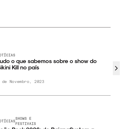
OTÍCIAS
ARQUIV
udo o que sabemos sobre o show do
Assis
ikini Kill no país
Girl”
 de Novembro, 2023
5 de 
SHOWS E
ENTREV
OTÍCIAS
Robe
FESTIVAIS