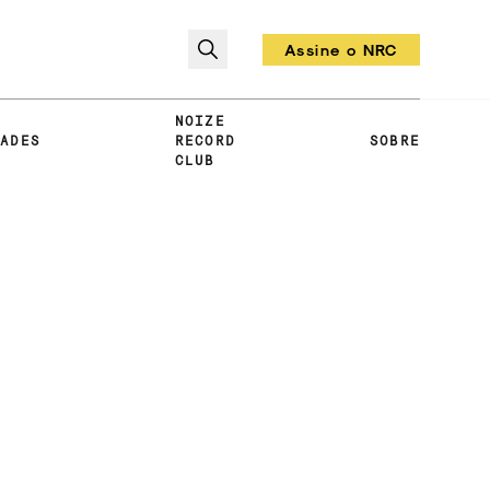
Assine o NRC
Todo mês um vinil!
NOIZE
DADES
RECORD
SOBRE
CLUB