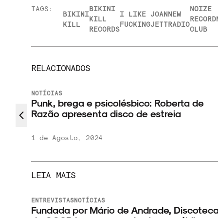
TAGS:
BIKINI
NOIZE
BIKINI
I LIKE
JOAN
NEW
KILL
RECORD
KILL
FUCKING
JETT
RADIO
RECORDS
CLUB
RELACIONADOS
NOTÍCIAS
Punk, brega e psicolésbico: Roberta de
Razão apresenta disco de estreia
1 de Agosto, 2024
LEIA MAIS
ENTREVISTAS
NOTÍCIAS
Fundada por Mário de Andrade, Discotec