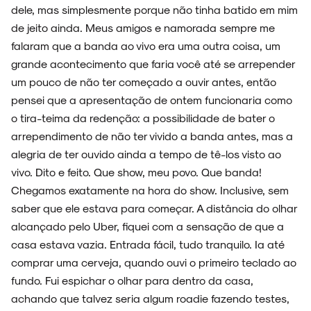
ESPECIAIS
dele, mas simplesmente porque não tinha batido em mim
de jeito ainda. Meus amigos e namorada sempre me
falaram que a banda ao vivo era uma outra coisa, um
grande acontecimento que faria você até se arrepender
um pouco de não ter começado a ouvir antes, então
FAIXA A FAIXA
pensei que a apresentação de ontem funcionaria como
o tira-teima da redenção: a possibilidade de bater o
arrependimento de não ter vivido a banda antes, mas a
alegria de ter ouvido ainda a tempo de tê-los visto ao
NOVIDADES
vivo. Dito e feito. Que show, meu povo. Que banda!
Chegamos exatamente na hora do show. Inclusive, sem
saber que ele estava para começar. A distância do olhar
alcançado pelo Uber, fiquei com a sensação de que a
NOIZE RECORD CLUB
casa estava vazia. Entrada fácil, tudo tranquilo. Ia até
comprar uma cerveja, quando ouvi o primeiro teclado ao
fundo. Fui espichar o olhar para dentro da casa,
achando que talvez seria algum roadie fazendo testes,