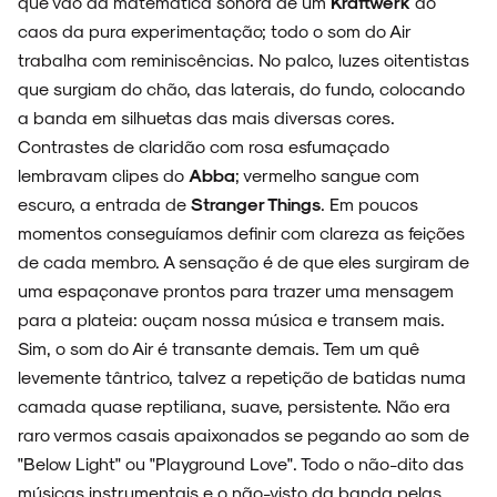
que vão da matemática sonora de um
Kraftwerk
ao
caos da pura experimentação; todo o som do Air
trabalha com reminiscências. No palco, luzes oitentistas
que surgiam do chão, das laterais, do fundo, colocando
a banda em silhuetas das mais diversas cores.
Contrastes de claridão com rosa esfumaçado
lembravam clipes do
Abba
; vermelho sangue com
escuro, a entrada de
Stranger Things
. Em poucos
momentos conseguíamos definir com clareza as feições
de cada membro. A sensação é de que eles surgiram de
uma espaçonave prontos para trazer uma mensagem
para a plateia: ouçam nossa música e transem mais.
Sim, o som do Air é transante demais. Tem um quê
levemente tântrico, talvez a repetição de batidas numa
camada quase reptiliana, suave, persistente. Não era
raro vermos casais apaixonados se pegando ao som de
"Below Light" ou "Playground Love". Todo o não-dito das
músicas instrumentais e o não-visto da banda pelas