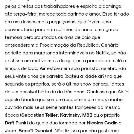
pelos direitos dos trabalhadores e espicha o domingo
até terça-feira, merece todo carinho e amor. Esse feriado
era um desses mais preguiçosos, que fazem uma
convocatória para não sairmos de casa: uma garoa
teimosa perdurou todos os dias de ócio que
antecederam a Proclamação da República. Cenário
perfeito para maratonas intermináveis no Netflix, se não
existisse um motivo mais do que justo para deixar sofá e
lençóis de lado:
Air
estava em solo paulista, celebrando
ARQUIVO
seus vinte anos de carreira (bateu a idade aí?) no que,
segundo os próprios, será o último show por aqui antes
de um possível hiato de de três anos. Confesso que Air foi
aquela banda que sempre respeitei muito, mas acabei
ENTREVISTAS
ouvindo mais seus semelhantes franceses da mesma
época (
Sebastien Tellier
,
Kavinsky
,
M83
ou o próprio
Daft Punk
) do que o duo formado por
Nicolas Godin
e
Jean-Benoît Dunckel
. Não fiz isso por não gostarem