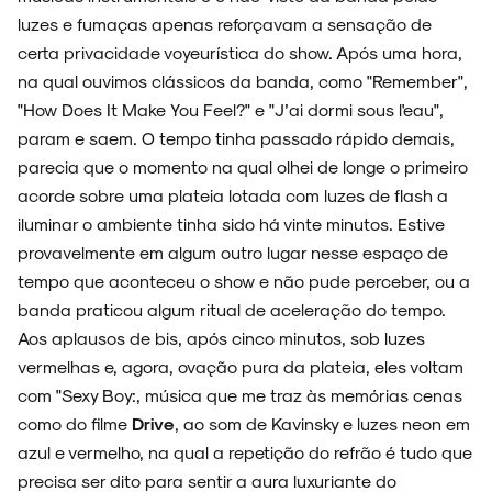
luzes e fumaças apenas reforçavam a sensação de
certa privacidade voyeurística do show. Após uma hora,
na qual ouvimos clássicos da banda, como "Remember",
"How Does It Make You Feel?" e "J’ai dormi sous l'eau",
param e saem. O tempo tinha passado rápido demais,
parecia que o momento na qual olhei de longe o primeiro
acorde sobre uma plateia lotada com luzes de flash a
iluminar o ambiente tinha sido há vinte minutos. Estive
provavelmente em algum outro lugar nesse espaço de
tempo que aconteceu o show e não pude perceber, ou a
banda praticou algum ritual de aceleração do tempo.
Aos aplausos de bis, após cinco minutos, sob luzes
vermelhas e, agora, ovação pura da plateia, eles voltam
com "Sexy Boy:, música que me traz às memórias cenas
como do filme
Drive
, ao som de Kavinsky e luzes neon em
azul e vermelho, na qual a repetição do refrão é tudo que
precisa ser dito para sentir a aura luxuriante do