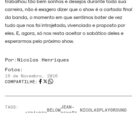
trabalhou tão bem sonhos e desejos durante toda sua
carreira, não é exagero dizer que o show é a cartada final
da banda, o momento em que sentimos bater de vez
tudo que nos foi introjetado, vivenciado e proposto por
eles. E, agora, só nos resta aceitar o sabático deles e
esperarmos pelo próximo show.
Por:
Nicolas Henriques
Fotos:
16 de Novembro, 2016
COMPARTILHE:
TAGS:
JEAN-
BELOW
NICOLAS
PLAYGROUND
AIR
ÁUDIO
BENOÎT
LIGHT
GODIN
LOVE
DUNCKEL
POPLOAD
TWENTYEARS
GIG